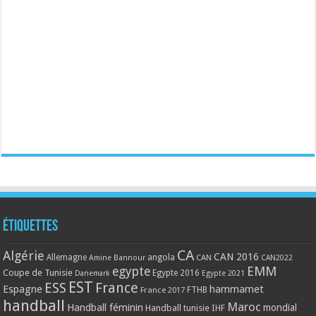
Étiquettes
CA
Algérie
CAN 2016
Allemagne
angola
CAN
Amine Bannour
CAN2022
EMM
egypte
Coupe de Tunisie
Egypte 2016
Danemark
Egypte 2021
EST
ESS
France
Espagne
hammamet
France 2017
FTHB
handball
Maroc
Handball féminin
mondial
Handball tunisie
IHF