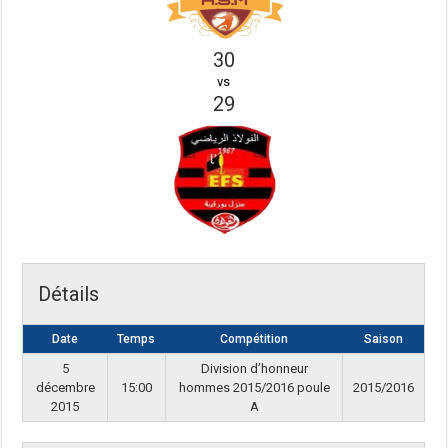
30
vs
29
Détails
Date
Temps
Compétition
Saison
5
Division d’honneur
décembre
15:00
hommes 2015/2016 poule
2015/2016
2015
A