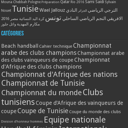
Qatar
Sami Saidi
Mouna Chebbah
Pologne
Rio 2016
Sylvain
Préparation
Tunisie
Wael Jallouz
الترجي الرياضي
النادي
Nouet
الجزائر
تونس
الافريقي
النجم الرياضي الساحلي
مصر 2016
كرة اليد النسائية
مكارم المهدية
وائل جلوز
Catégories
Championnat
Beach handball
Cahier technique
arabe des clubs champions
Championnat arabe
Championnat
des clubs vainqueurs de coupe
d'Afrique des clubs champions
Championnat d'Afrique des nations
Championnat de Tunisie
Clubs
Championnat du monde
tunisiens
Coupe d'Afrique des vainqueurs de
Coupe de Tunisie
coupe
Coupe du monde des clubs
Equipe nationale
Division d'honneur hommes