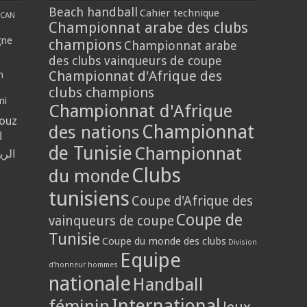
Beach handball
Cahier technique
CAN
Championnat arabe des clubs
gne
champions
Championnat arabe
des clubs vainqueurs de coupe
Championnat d'Afrique des
n
clubs champions
mi
Championnat d'Afrique
louz
Championnat
des nations
ا
de Tunisie
Championnat
الر
Clubs
du monde
tunisiens
Coupe d'Afrique des
Coupe de
vainqueurs de coupe
Tunisie
Coupe du monde des clubs
Division
Equipe
d'honneur hommes
nationale
Handball
International
féminin