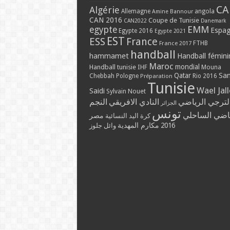
CA
Algérie
Allemagne
angola
Amine Bannour
CAN 2016
Coupe de Tunisie
CAN2022
Danemark
EMM
egypte
Espa
Egypte 2016
Egypte 2021
EST
ESS
France
France 2017
FTHB
handball
hammamet
Handball fémini
Maroc
mondial
Handball tunisie
IHF
Mouna
Qatar
Sa
Chebbah
Pologne
Rio 2016
Préparation
Tunisie
Wael Jal
Saidi
Sylvain Nouet
لترجي الرياضي
النادي الافريقي
النجم
الجزائر
تونس
ياضي الساحلي
مصر
كرة اليد النسائية
مكارم المهدية
2016
وائل جلوز