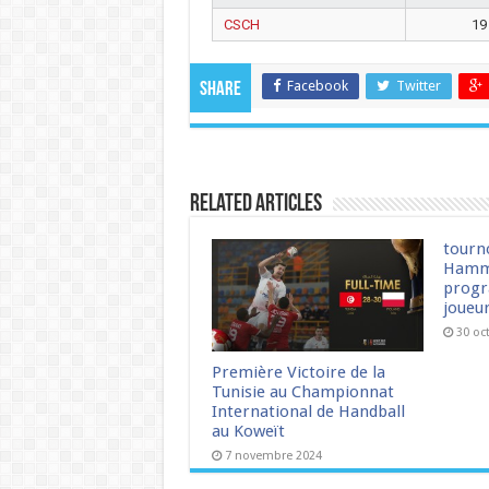
CSCH
19
Facebook
Twitter
Share
Related Articles
tourn
Hamm
progr
joueu
30 oc
Première Victoire de la
Tunisie au Championnat
International de Handball
au Koweït
7 novembre 2024