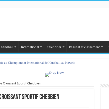
 handball
International
Calendrier
Résultat et classement
C
isie au Championnat International de Handball au Koweït
vs Croissant Sportif Chebbien
 Croissant Sportif Chebbien