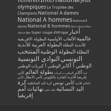
Jeux
olympiques
Le Trophée des
National A dames
Champions
National A hommes
National B
National B hommes
dames
Non classé
Non
أخبار
Super coupe d'Afrique
classé @ar
عالمية
الألعاب الأولمبية
البطولة الافريقية
البطولة العربية للأندية
للأندية البطلة
المنتخب
البطولة الوطنية
البطلة
التونسي
النوادي التونسية
الوطني أ أكابر
الوطني أ كبريات
الوطني
بطولة العالم
ب أكابر
كأس
الوطني ب كبريات
إفريقيا للأندية الفائزة بالكؤوس
كأس الأبطال
كأس
كرة
كأس تونس
كرة اليد الشاطئية
العالم للأندية
اليد النسائية
نهائيات أمم
ملف تقني
إفريقيا