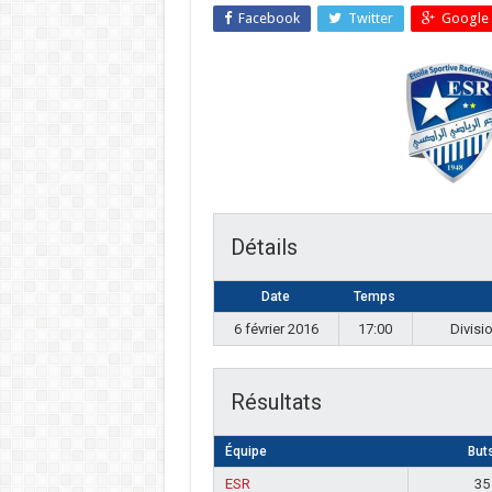
Facebook
Twitter
Google 
Détails
Date
Temps
6 février 2016
17:00
Divisi
Résultats
Équipe
But
ESR
35