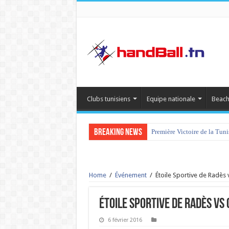
Clubs tunisiens
Equipe nationale
Beach
Breaking News
Première Victoire de la Tun
Home
/
Événement
/
Étoile Sportive de Radès 
Étoile Sportive de Radès vs
6 février 2016