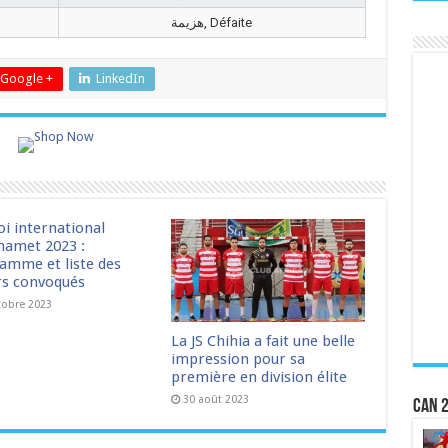
هزيمة, Défaite
Google +
LinkedIn
oi international
amet 2023 :
amme et liste des
rs convoqués
tobre 2023
La JS Chihia a fait une belle
impression pour sa
première en division élite
30 août 2023
CAN 2