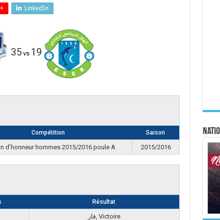
+
LinkedIn
35
19
vs
Natio
Compétition
Saison
on d’honneur hommes 2015/2016 poule A
2015/2016
s
Résultat
فاز, Victoire