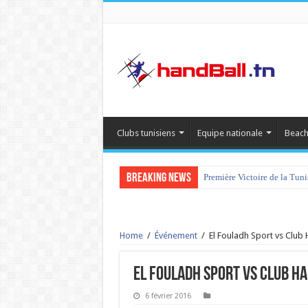
Clubs tunisiens
Equipe nationale
Beach
Breaking News
Première Victoire de la Tun
Home
/
Événement
/
El Fouladh Sport vs Club
El Fouladh Sport vs Club Ha
6 février 2016