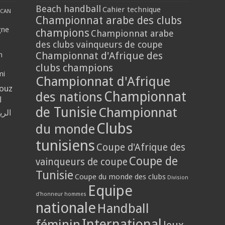
Beach handball
Cahier technique
CAN
Championnat arabe des clubs
gne
champions
Championnat arabe
des clubs vainqueurs de coupe
Championnat d'Afrique des
n
clubs champions
mi
Championnat d'Afrique
louz
Championnat
des nations
ا
de Tunisie
Championnat
الر
Clubs
du monde
tunisiens
Coupe d'Afrique des
Coupe de
vainqueurs de coupe
Tunisie
Coupe du monde des clubs
Division
Equipe
d'honneur hommes
nationale
Handball
International
féminin