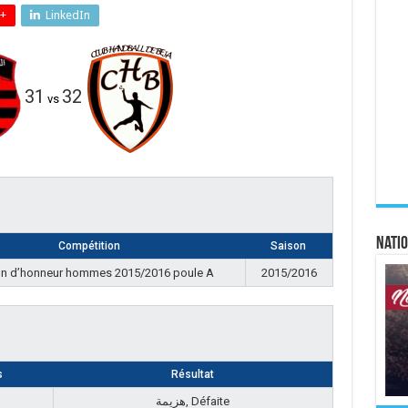
+
LinkedIn
31
32
vs
Natio
Compétition
Saison
on d’honneur hommes 2015/2016 poule A
2015/2016
s
Résultat
هزيمة, Défaite