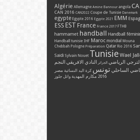
CA
Algérie
Allemagne
angola
Amine Bannour
CAN 2016
Coupe de Tunisie
CAN2022
Danemark
EMM
egypte
Espa
Egypte 2016
Egypte 2021
EST
ESS
France
France 2017
FTHB
handball
hammamet
Handball fémini
Maroc
mondial
Handball tunisie
IHF
Mouna
Qatar
Sa
Chebbah
Pologne
Rio 2016
Préparation
Tunisie
Wael Jal
Saidi
Sylvain Nouet
لترجي الرياضي
النادي الافريقي
النجم
الجزائر
تونس
ياضي الساحلي
مصر
كرة اليد النسائية
مكارم المهدية
2016
وائل جلوز