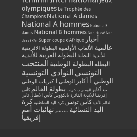
Jeux
olympiques
Le Trophée des
National A dames
Champions
National A hommes
National B
National B hommes
dames
Non classé
Non
أخبار
Super coupe d'Afrique
classé @ar
عالمية
الألعاب الأولمبية
البطولة الافريقية
البطولة العربية للأندية
للأندية البطلة
المنتخب
البطولة الوطنية
البطلة
التونسي
النوادي التونسية
الوطني أ أكابر
الوطني أ كبريات
الوطني
بطولة العالم
ب أكابر
كأس
الوطني ب كبريات
إفريقيا للأندية الفائزة بالكؤوس
كأس الأبطال
كأس
كرة
كأس تونس
كرة اليد الشاطئية
العالم للأندية
اليد النسائية
نهائيات أمم
ملف تقني
إفريقيا