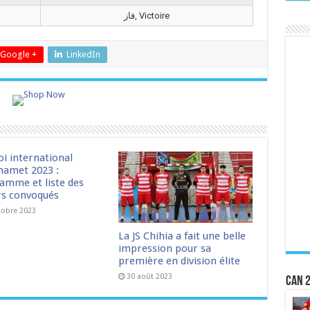
فاز, Victoire
Google +
LinkedIn
oi international
amet 2023 :
amme et liste des
rs convoqués
tobre 2023
La JS Chihia a fait une belle
impression pour sa
première en division élite
30 août 2023
CAN 2