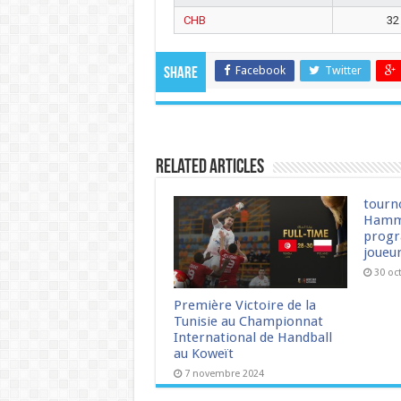
CHB
32
Facebook
Twitter
Share
Related Articles
tourn
Hamm
progr
joueu
30 oc
Première Victoire de la
Tunisie au Championnat
International de Handball
au Koweït
7 novembre 2024