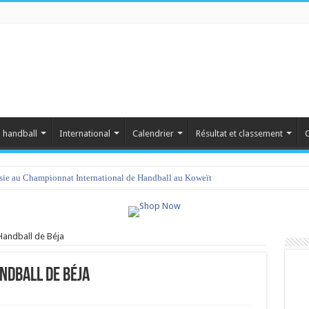
 handball
International
Calendrier
Résultat et classement
C
isie au Championnat International de Handball au Koweït
 Handball de Béja
ndball de Béja