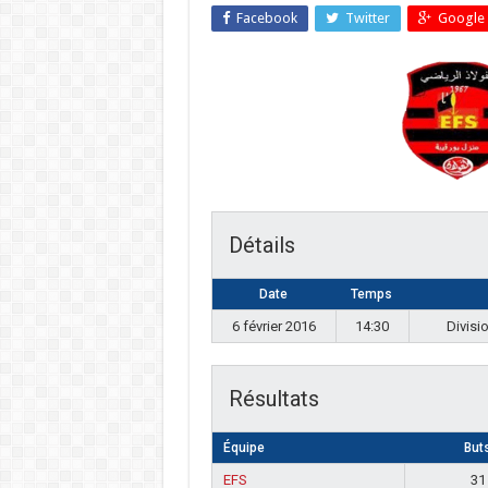
Facebook
Twitter
Google 
Détails
Date
Temps
6 février 2016
14:30
Divisi
Résultats
Équipe
But
EFS
31