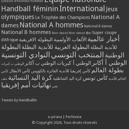
Division d'honneur hommes
International
Handball féminin
Jeux
olympiques
National A
Le Trophée des Champions
National A hommes
dames
National B dames
National B hommes
Super coupe
Non classé
Non classé @ar
أخبار عالمية
الألعاب الأولمبية
البطولة الافريقية
d'Afrique
البطولة
البطولة العربية للأندية البطلة
للأندية البطلة
المنتخب التونسي
النوادي التونسية
الوطنية
الوطني أ أكابر
الوطني أ كبريات
الوطني ب أكابر
الوطني ب كبريات
بطولة العالم
كأس إفريقيا للأندية الفائزة بالكؤوس
كأس الأبطال
كأس
كرة اليد النسائية
كأس تونس
كرة اليد الشاطئية
العالم للأندية
ملف
نهائيات أمم إفريقيا
تقني
Tweets by Handballtn
e-pirana
|
Perfexina
© Copyright 2026, Tous droits réservés