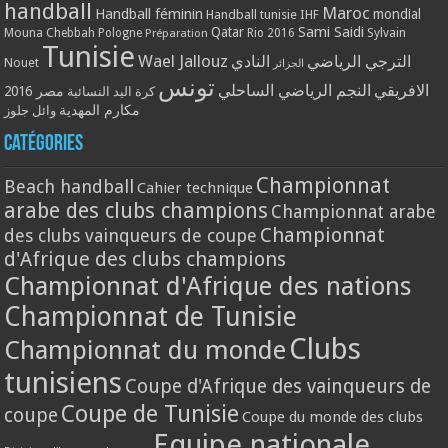
handball
Maroc
Handball féminin
mondial
Handball tunisie
IHF
Qatar
Sami Saidi
Mouna Chebbah
Pologne
Rio 2016
Sylvain
Préparation
Tunisie
Wael Jallouz
الترجي الرياضي
النادي
Nouet
الجزائر
تونس
الافريقي
النجم الرياضي الساحلي
مصر 2016
كرة اليد النسائية
مكارم المهدية
وائل جلوز
Catégories
Championnat
Beach handball
Cahier technique
arabe des clubs champions
Championnat arabe
Championnat
des clubs vainqueurs de coupe
d'Afrique des clubs champions
Championnat d'Afrique des nations
Championnat de Tunisie
Clubs
Championnat du monde
tunisiens
Coupe d'Afrique des vainqueurs de
Coupe de Tunisie
coupe
Coupe du monde des clubs
Equipe nationale