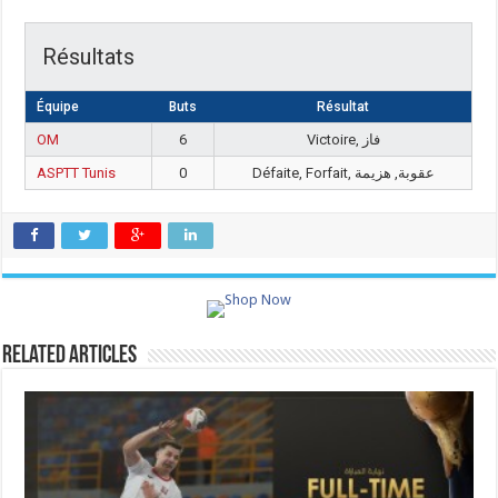
Résultats
Équipe
Buts
Résultat
OM
6
Victoire, فاز
ASPTT Tunis
0
Défaite, Forfait, عقوبة, هزيمة
Related Articles