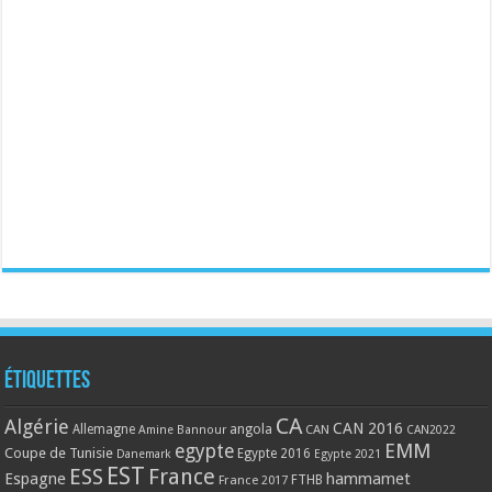
Étiquettes
CA
Algérie
CAN 2016
Allemagne
angola
CAN
Amine Bannour
CAN2022
EMM
egypte
Coupe de Tunisie
Egypte 2016
Danemark
Egypte 2021
EST
ESS
France
Espagne
hammamet
France 2017
FTHB