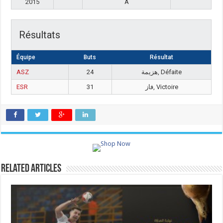
2015
A
Résultats
Équipe
Buts
Résultat
ASZ
24
هزيمة, Défaite
ESR
31
فاز, Victoire
Related Articles