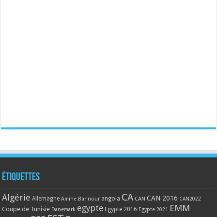
Étiquettes
CA
Algérie
CAN 2016
Allemagne
angola
CAN
Amine Bannour
CAN2022
EMM
egypte
Coupe de Tunisie
Egypte 2016
Danemark
Egypte 2021