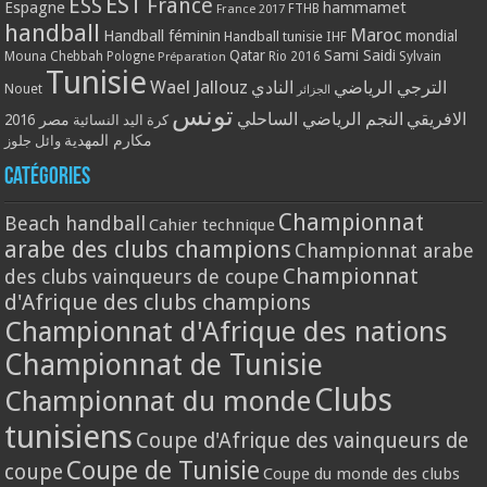
EST
ESS
France
Espagne
hammamet
France 2017
FTHB
handball
Maroc
Handball féminin
mondial
Handball tunisie
IHF
Qatar
Sami Saidi
Mouna Chebbah
Pologne
Rio 2016
Sylvain
Préparation
Tunisie
Wael Jallouz
الترجي الرياضي
النادي
Nouet
الجزائر
تونس
الافريقي
النجم الرياضي الساحلي
مصر 2016
كرة اليد النسائية
مكارم المهدية
وائل جلوز
Catégories
Championnat
Beach handball
Cahier technique
arabe des clubs champions
Championnat arabe
Championnat
des clubs vainqueurs de coupe
d'Afrique des clubs champions
Championnat d'Afrique des nations
Championnat de Tunisie
Clubs
Championnat du monde
tunisiens
Coupe d'Afrique des vainqueurs de
Coupe de Tunisie
coupe
Coupe du monde des clubs