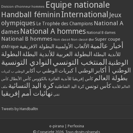
Equipe nationale
Division d'honneur hommes
International
Handball féminin
Jeux
olympiques
National A
Le Trophée des Champions
National A hommes
dames
National B dames
National B hommes
Super coupe
Non classé
Non classé @ar
أخبار عالمية
الألعاب الأولمبية
البطولة الافريقية
d'Afrique
البطولة
البطولة العربية للأندية البطلة
للأندية البطلة
المنتخب التونسي
النوادي التونسية
الوطنية
الوطني أ أكابر
الوطني أ كبريات
الوطني ب أكابر
الوطني ب كبريات
بطولة العالم
كأس إفريقيا للأندية الفائزة بالكؤوس
كأس الأبطال
كأس
كرة اليد النسائية
كأس تونس
كرة اليد الشاطئية
العالم للأندية
ملف
نهائيات أمم إفريقيا
تقني
Tweets by Handballtn
e-pirana
|
Perfexina
© Copyright 2026, Tous droits réservés