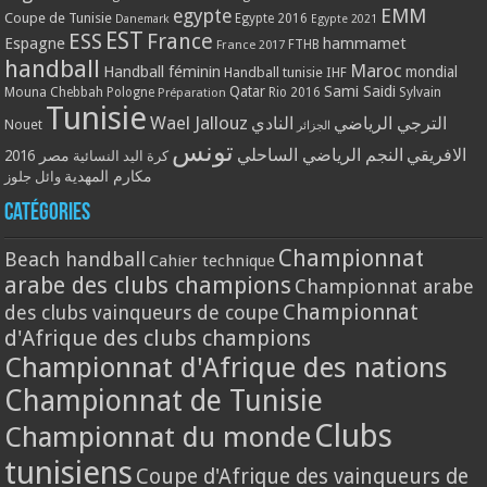
EMM
egypte
Coupe de Tunisie
Egypte 2016
Danemark
Egypte 2021
EST
ESS
France
Espagne
hammamet
France 2017
FTHB
handball
Maroc
Handball féminin
mondial
Handball tunisie
IHF
Qatar
Sami Saidi
Mouna Chebbah
Pologne
Rio 2016
Sylvain
Préparation
Tunisie
Wael Jallouz
الترجي الرياضي
النادي
Nouet
الجزائر
تونس
الافريقي
النجم الرياضي الساحلي
مصر 2016
كرة اليد النسائية
مكارم المهدية
وائل جلوز
Catégories
Championnat
Beach handball
Cahier technique
arabe des clubs champions
Championnat arabe
Championnat
des clubs vainqueurs de coupe
d'Afrique des clubs champions
Championnat d'Afrique des nations
Championnat de Tunisie
Clubs
Championnat du monde
tunisiens
Coupe d'Afrique des vainqueurs de