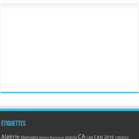
Étiquettes
CA
Algérie
CAN 2016
Allemagne
angola
CAN
Amine Bannour
CAN2022