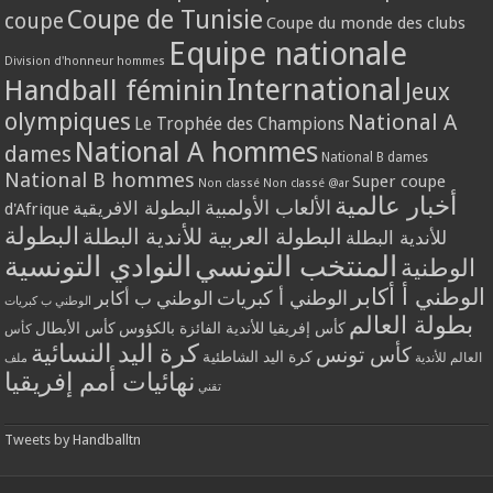
Coupe de Tunisie
coupe
Coupe du monde des clubs
Equipe nationale
Division d'honneur hommes
International
Handball féminin
Jeux
olympiques
National A
Le Trophée des Champions
National A hommes
dames
National B dames
National B hommes
Super coupe
Non classé
Non classé @ar
أخبار عالمية
الألعاب الأولمبية
البطولة الافريقية
d'Afrique
البطولة
البطولة العربية للأندية البطلة
للأندية البطلة
المنتخب التونسي
النوادي التونسية
الوطنية
الوطني أ أكابر
الوطني أ كبريات
الوطني ب أكابر
الوطني ب كبريات
بطولة العالم
كأس إفريقيا للأندية الفائزة بالكؤوس
كأس الأبطال
كأس
كرة اليد النسائية
كأس تونس
كرة اليد الشاطئية
العالم للأندية
ملف
نهائيات أمم إفريقيا
تقني
Tweets by Handballtn