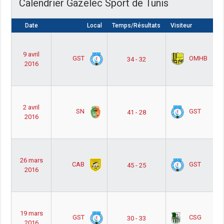
Calendrier Gazelec Sport de Tunis
Date
Local
Temps/Résultats
Visiteur
9 avril
GST
OMHB
34 - 32
2016
2 avril
SN
GST
41 - 28
2016
26 mars
CAB
GST
45 - 25
2016
19 mars
GST
CSG
30 - 33
2016