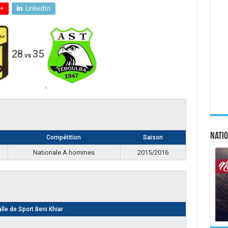
+
LinkedIn
28
35
vs
Natio
Compétition
Saison
Nationale A hommes
2015/2016
lle de Sport Beni Khiar