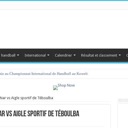
 handball
International
Calendrier
Résultat et classement
C
isie au Championnat International de Handball au Koweït
Khiar vs Aigle sportif de Téboulba
ar vs Aigle sportif de Téboulba