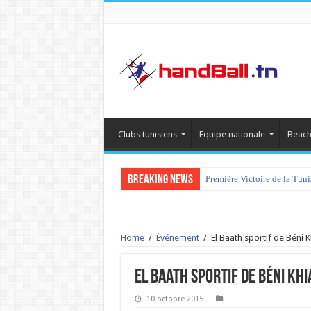
Clubs tunisiens
Equipe nationale
Beach
Breaking News
Première Victoire de la Tun
Home
/
Événement
/
El Baath sportif de Béni 
El Baath sportif de Béni Khi
10 octobre 2015