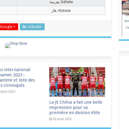
هزيمة, Défaite
فاز, Victoire
Google +
LinkedIn
oi international
amet 2023 :
amme et liste des
rs convoqués
tobre 2023
La JS Chihia a fait une belle
impression pour sa
première en division élite
30 août 2023