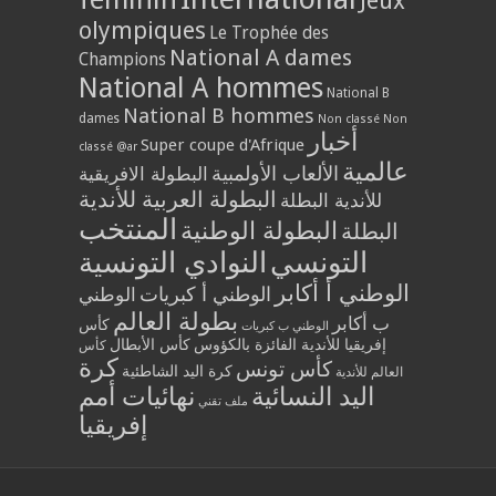
Jeux
olympiques
Le Trophée des
National A dames
Champions
National A hommes
National B
National B hommes
dames
Non classé
Non
أخبار
Super coupe d'Afrique
classé @ar
عالمية
الألعاب الأولمبية
البطولة الافريقية
البطولة العربية للأندية
للأندية البطلة
المنتخب
البطولة الوطنية
البطلة
التونسي
النوادي التونسية
الوطني أ أكابر
الوطني أ كبريات
الوطني
بطولة العالم
ب أكابر
كأس
الوطني ب كبريات
إفريقيا للأندية الفائزة بالكؤوس
كأس الأبطال
كأس
كرة
كأس تونس
كرة اليد الشاطئية
العالم للأندية
اليد النسائية
نهائيات أمم
ملف تقني
إفريقيا