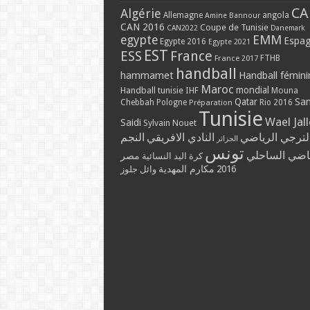
CA
Algérie
Allemagne
angola
Amine Bannour
CAN 2016
Coupe de Tunisie
CAN2022
Danemark
EMM
egypte
Espa
Egypte 2016
Egypte 2021
EST
ESS
France
France 2017
FTHB
handball
hammamet
Handball fémini
Maroc
mondial
Handball tunisie
IHF
Mouna
Qatar
Sa
Chebbah
Pologne
Rio 2016
Préparation
Tunisie
Wael Jal
Saidi
Sylvain Nouet
لترجي الرياضي
النادي الافريقي
النجم
الجزائر
تونس
ياضي الساحلي
مصر
كرة اليد النسائية
مكارم المهدية
2016
وائل جلوز