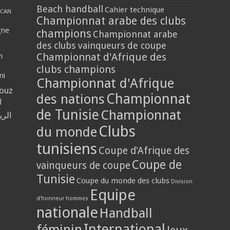
Beach handball
Cahier technique
CAN
Championnat arabe des clubs
gne
champions
Championnat arabe
des clubs vainqueurs de coupe
Championnat d'Afrique des
n
clubs champions
mi
Championnat d'Afrique
louz
Championnat
des nations
ا
de Tunisie
Championnat
الر
Clubs
du monde
tunisiens
Coupe d'Afrique des
Coupe de
vainqueurs de coupe
Tunisie
Coupe du monde des clubs
Division
Equipe
d'honneur hommes
nationale
Handball
International
féminin