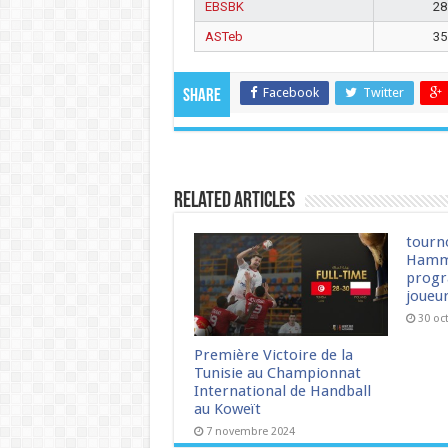
EBSBK
28
ASTeb
35
Facebook
Twitter
Share
Related Articles
tourn
Hamm
progr
joueu
30 oc
Première Victoire de la
Tunisie au Championnat
International de Handball
au Koweït
7 novembre 2024