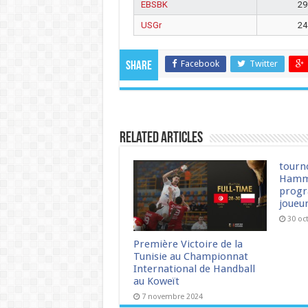
EBSBK
29
USGr
24
Facebook
Twitter
Share
Related Articles
tourn
Hamm
progr
joueu
30 oc
Première Victoire de la
Tunisie au Championnat
International de Handball
au Koweït
7 novembre 2024