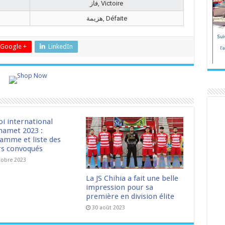
فاز, Victoire
هزيمة, Défaite
Google +
LinkedIn
oi international
amet 2023 :
amme et liste des
rs convoqués
tobre 2023
La JS Chihia a fait une belle
impression pour sa
première en division élite
30 août 2023