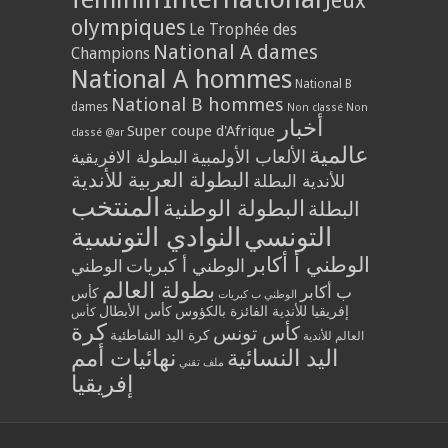
Jeux
olympiques
Le Trophée des
National A dames
Champions
National A hommes
National B
National B hommes
dames
Non classé
Non
أخبار
Super coupe d'Afrique
classé @ar
عالمية
الألعاب الأولمبية
البطولة الافريقية
البطولة العربية للأندية
للأندية البطلة
المنتخب
البطولة الوطنية
البطلة
التونسي
النوادي التونسية
الوطني أ أكابر
الوطني أ كبريات
الوطني
بطولة العالم
ب أكابر
كأس
الوطني ب كبريات
إفريقيا للأندية الفائزة بالكؤوس
كأس الأبطال
كأس
كرة
كأس تونس
كرة اليد الشاطئية
العالم للأندية
اليد النسائية
نهائيات أمم
ملف تقني
إفريقيا