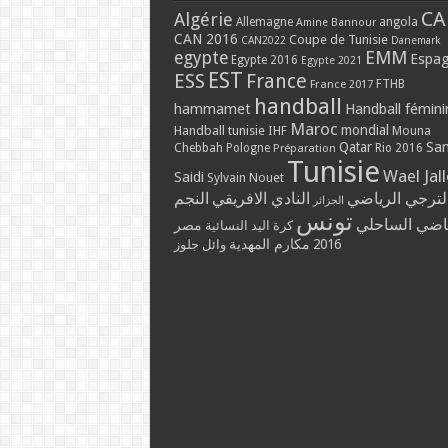
CA
Algérie
Allemagne
angola
Amine Bannour
CAN 2016
Coupe de Tunisie
CAN2022
Danemark
EMM
egypte
Espa
Egypte 2016
Egypte 2021
EST
ESS
France
France 2017
FTHB
handball
hammamet
Handball fémini
Maroc
mondial
Handball tunisie
IHF
Mouna
Qatar
Sa
Chebbah
Pologne
Rio 2016
Préparation
Tunisie
Wael Jal
Saidi
Sylvain Nouet
لترجي الرياضي
النادي الافريقي
النجم
الجزائر
تونس
ياضي الساحلي
مصر
كرة اليد النسائية
مكارم المهدية
2016
وائل جلوز