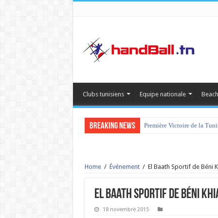
Clubs tunisiens
Equipe nationale
Beach
Breaking News
Première Victoire de la Tun
Home
/
Événement
/
El Baath Sportif de Béni
El Baath Sportif de Béni Kh
18 novembre 2015