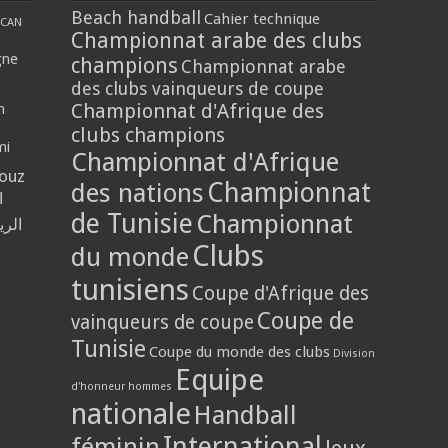
Beach handball
Cahier technique
CAN
Championnat arabe des clubs
gne
champions
Championnat arabe
des clubs vainqueurs de coupe
Championnat d'Afrique des
n
clubs champions
mi
Championnat d'Afrique
louz
Championnat
des nations
ا
de Tunisie
Championnat
الر
Clubs
du monde
tunisiens
Coupe d'Afrique des
Coupe de
vainqueurs de coupe
Tunisie
Coupe du monde des clubs
Division
Equipe
d'honneur hommes
nationale
Handball
International
féminin