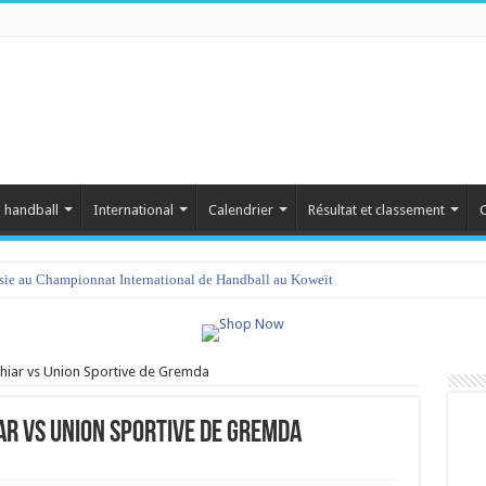
 handball
International
Calendrier
Résultat et classement
C
isie au Championnat International de Handball au Koweït
 Khiar vs Union Sportive de Gremda
iar vs Union Sportive de Gremda