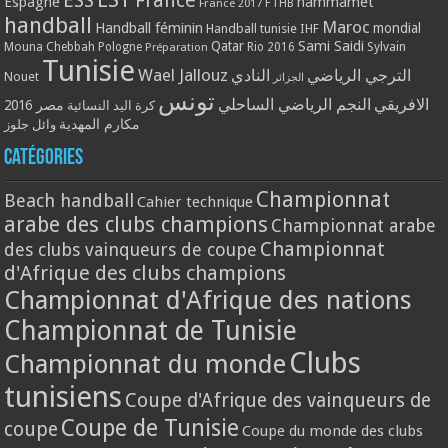
ESS
France
Espagne
hammamet
France 2017
FTHB
handball
Maroc
Handball féminin
mondial
Handball tunisie
IHF
Qatar
Sami Saidi
Mouna Chebbah
Pologne
Rio 2016
Sylvain
Préparation
Tunisie
Wael Jallouz
الترجي الرياضي
النادي
Nouet
الجزائر
تونس
الافريقي
النجم الرياضي الساحلي
مصر 2016
كرة اليد النسائية
مكارم المهدية
وائل جلوز
Catégories
Championnat
Beach handball
Cahier technique
arabe des clubs champions
Championnat arabe
Championnat
des clubs vainqueurs de coupe
d'Afrique des clubs champions
Championnat d'Afrique des nations
Championnat de Tunisie
Clubs
Championnat du monde
tunisiens
Coupe d'Afrique des vainqueurs de
Coupe de Tunisie
coupe
Coupe du monde des clubs