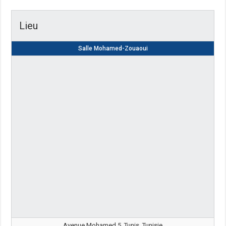
Lieu
Salle Mohamed-Zouaoui
Avenue Mohamed 5, Tunis, Tunisie