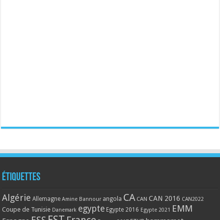
Étiquettes
CA
Algérie
CAN 2016
Allemagne
angola
CAN
Amine Bannour
CAN2022
EMM
egypte
Coupe de Tunisie
Egypte 2016
Danemark
Egypte 2021
EST