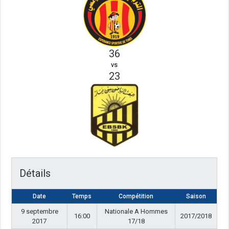
36
vs
23
Détails
Date
Temps
Compétition
Saison
9 septembre
Nationale A Hommes
16:00
2017/2018
2017
17/18