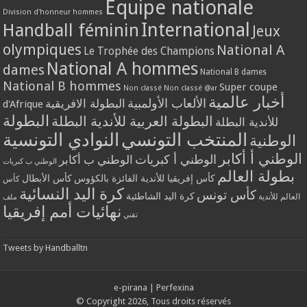
Equipe nationale
Division d'honneur hommes
International
Handball féminin
Jeux
olympiques
National A
Le Trophée des Champions
National A hommes
dames
National B dames
National B hommes
Super coupe
Non classé
Non classé @ar
أخبار عالمية
الألعاب الأولمبية
البطولة الافريقية
d'Afrique
البطولة
البطولة العربية للأندية البطلة
للأندية البطلة
المنتخب التونسي
النوادي التونسية
الوطنية
الوطني أ أكابر
الوطني أ كبريات
الوطني ب أكابر
الوطني ب كبريات
بطولة العالم
كأس إفريقيا للأندية الفائزة بالكؤوس
كأس الأبطال
كأس
كرة اليد النسائية
كأس تونس
كرة اليد الشاطئية
العالم للأندية
ملف
نهائيات أمم إفريقيا
تقني
Tweets by Handballtn
e-pirana
|
Perfexina
© Copyright 2026, Tous droits réservés