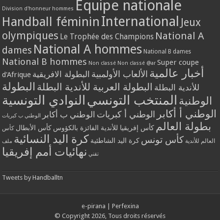
Equipe nationale
Division d'honneur hommes
International
Handball féminin
Jeux
olympiques
National A
Le Trophée des Champions
National A hommes
dames
National B dames
National B hommes
Super coupe
Non classé
Non classé @ar
أخبار عالمية
الألعاب الأولمبية
البطولة الافريقية
d'Afrique
البطولة
البطولة العربية للأندية البطلة
للأندية البطلة
المنتخب التونسي
النوادي التونسية
الوطنية
الوطني أ أكابر
الوطني أ كبريات
الوطني ب أكابر
الوطني ب كبريات
بطولة العالم
كأس إفريقيا للأندية الفائزة بالكؤوس
كأس الأبطال
كأس
كرة اليد النسائية
كأس تونس
كرة اليد الشاطئية
العالم للأندية
ملف
نهائيات أمم إفريقيا
تقني
Tweets by Handballtn
e-pirana
|
Perfexina
© Copyright 2026, Tous droits réservés