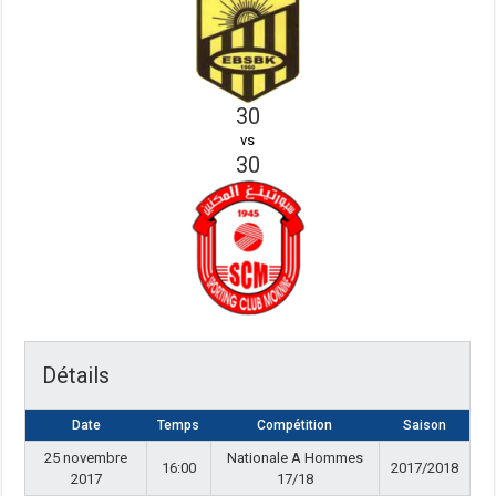
30
vs
30
Détails
Date
Temps
Compétition
Saison
25 novembre
Nationale A Hommes
16:00
2017/2018
2017
17/18