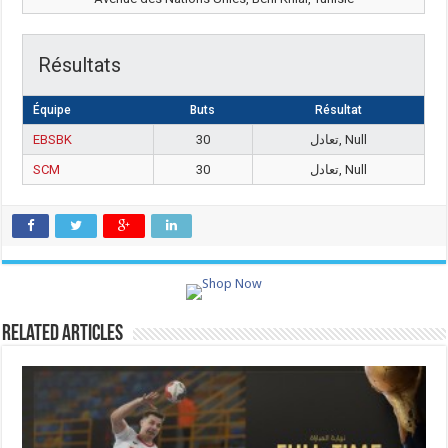
Résultats
Équipe
Buts
Résultat
EBSBK
30
تعادل, Null
SCM
30
تعادل, Null
Related Articles