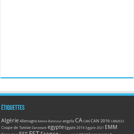
Étiquettes
CA
Algérie
CAN 2016
Allemagne
angola
CAN
Amine Bannour
CAN2022
EMM
egypte
Coupe de Tunisie
Egypte 2016
Danemark
Egypte 2021
EST