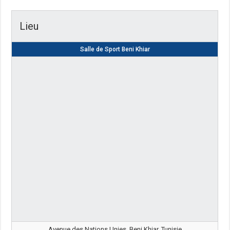
Lieu
Salle de Sport Beni Khiar
Avenue des Nations Unies, Beni Khiar, Tunisie