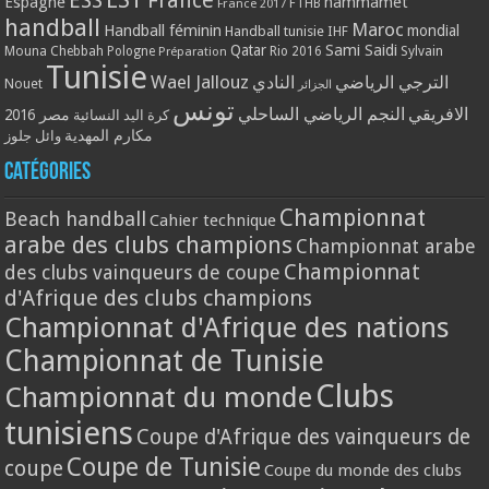
ESS
France
Espagne
hammamet
France 2017
FTHB
handball
Maroc
Handball féminin
mondial
Handball tunisie
IHF
Qatar
Sami Saidi
Mouna Chebbah
Pologne
Rio 2016
Sylvain
Préparation
Tunisie
Wael Jallouz
الترجي الرياضي
النادي
Nouet
الجزائر
تونس
الافريقي
النجم الرياضي الساحلي
مصر 2016
كرة اليد النسائية
مكارم المهدية
وائل جلوز
Catégories
Championnat
Beach handball
Cahier technique
arabe des clubs champions
Championnat arabe
Championnat
des clubs vainqueurs de coupe
d'Afrique des clubs champions
Championnat d'Afrique des nations
Championnat de Tunisie
Clubs
Championnat du monde
tunisiens
Coupe d'Afrique des vainqueurs de
Coupe de Tunisie
coupe
Coupe du monde des clubs