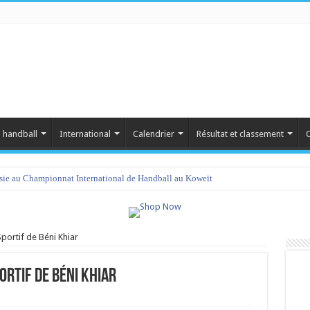
 handball
International
Calendrier
Résultat et classement
C
isie au Championnat International de Handball au Koweït
amet 2023 : programme et liste des joueurs convoqués
Sportif de Béni Khiar
ortif de Béni Khiar