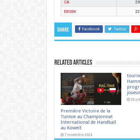
CA
29
EBSBK
22
Facebook
Twitter
Share
Related Articles
tourn
Hamm
progr
joueu
30 oc
Première Victoire de la
Tunisie au Championnat
International de Handball
au Koweït
7 novembre 2024