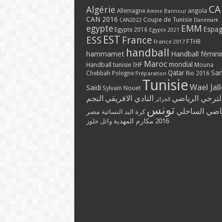
CA
Algérie
Allemagne
angola
Amine Bannour
CAN 2016
Coupe de Tunisie
CAN2022
Danemark
EMM
egypte
Espa
Egypte 2016
Egypte 2021
EST
ESS
France
France 2017
FTHB
handball
hammamet
Handball fémini
Maroc
mondial
Handball tunisie
IHF
Mouna
Qatar
Sa
Chebbah
Pologne
Rio 2016
Préparation
Tunisie
Wael Jal
Saidi
Sylvain Nouet
لترجي الرياضي
النادي الافريقي
النجم
الجزائر
تونس
ياضي الساحلي
مصر
كرة اليد النسائية
مكارم المهدية
2016
وائل جلوز