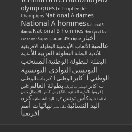
Jeux
olympiques
Le Trophée des
National A dames
Champions
National A hommes
National B
National B hommes
dames
Non classé
Non
أخبار
Super coupe d'Afrique
classé @ar
عالمية
الألعاب الأولمبية
البطولة الافريقية
البطولة العربية للأندية
للأندية البطلة
المنتخب
البطولة الوطنية
البطلة
التونسي
النوادي التونسية
الوطني أ أكابر
الوطني أ كبريات
الوطني
بطولة العالم
ب أكابر
كأس
الوطني ب كبريات
إفريقيا للأندية الفائزة بالكؤوس
كأس الأبطال
كأس
كرة
كأس تونس
كرة اليد الشاطئية
العالم للأندية
اليد النسائية
نهائيات أمم
ملف تقني
إفريقيا