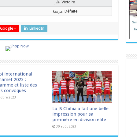
فاز, Victoire
هزيمة, Défaite
Google +
LinkedIn
oi international
amet 2023 :
amme et liste des
rs convoqués
tobre 2023
La JS Chihia a fait une belle
impression pour sa
première en division élite
30 août 2023