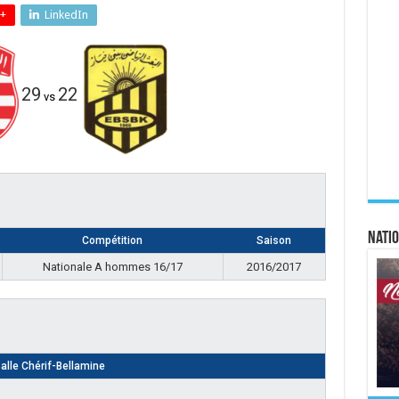
+
LinkedIn
29
22
vs
Natio
Compétition
Saison
Nationale A hommes 16/17
2016/2017
alle Chérif-Bellamine