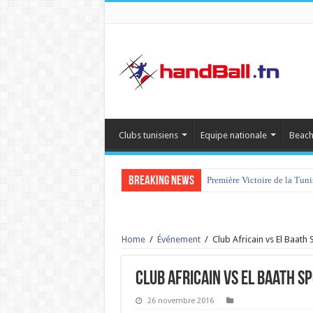
Clubs tunisiens
Equipe nationale
Beach
Breaking News
Première Victoire de la Tun
tournoi international Hamm
Home
/
Événement
/
Club Africain vs El Baath 
Club Africain vs El Baath Sp
26 novembre 2016