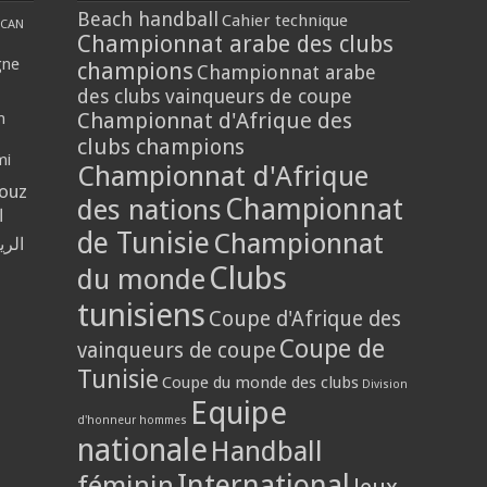
Beach handball
Cahier technique
CAN
Championnat arabe des clubs
gne
champions
Championnat arabe
des clubs vainqueurs de coupe
Championnat d'Afrique des
n
clubs champions
mi
Championnat d'Afrique
louz
Championnat
des nations
ا
de Tunisie
Championnat
الر
Clubs
du monde
tunisiens
Coupe d'Afrique des
Coupe de
vainqueurs de coupe
Tunisie
Coupe du monde des clubs
Division
Equipe
d'honneur hommes
nationale
Handball
International
féminin