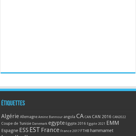
Étiquettes
CA
Algérie
CAN 2016
Allemagne
angola
CAN
Amine Bannour
CAN2022
EMM
egypte
Coupe de Tunisie
Egypte 2016
Danemark
Egypte 2021
EST
ESS
France
Espagne
hammamet
France 2017
FTHB