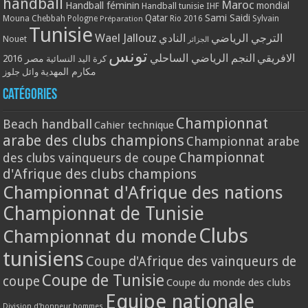
handball
Maroc
Handball féminin
mondial
Handball tunisie
IHF
Qatar
Sami Saidi
Mouna Chebbah
Pologne
Rio 2016
Sylvain
Préparation
Tunisie
Wael Jallouz
الترجي الرياضي
النادي
Nouet
الجزائر
تونس
الافريقي
النجم الرياضي الساحلي
مصر 2016
كرة اليد النسائية
مكارم المهدية
وائل جلوز
Catégories
Championnat
Beach handball
Cahier technique
arabe des clubs champions
Championnat arabe
Championnat
des clubs vainqueurs de coupe
d'Afrique des clubs champions
Championnat d'Afrique des nations
Championnat de Tunisie
Clubs
Championnat du monde
tunisiens
Coupe d'Afrique des vainqueurs de
Coupe de Tunisie
coupe
Coupe du monde des clubs
Equipe nationale
Division d'honneur hommes