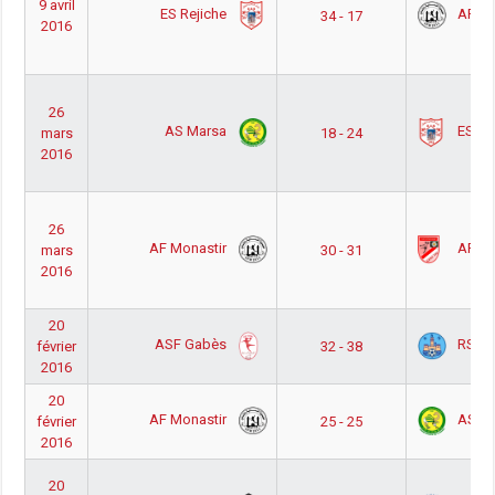
9 avril
ES Rejiche
AF Mo
34 - 17
2016
26
AS Marsa
ES Re
mars
18 - 24
2016
26
AF Monastir
AF Ne
mars
30 - 31
2016
20
ASF Gabès
RS Mo
février
32 - 38
2016
20
AF Monastir
AS Ma
février
25 - 25
2016
20