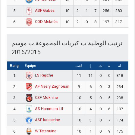
ASF Gabès
5
10
2
1
7
256
280
-2
COD Meknès
6
10
2
0
8
197
317
-12
ترتيب الوطنية ب كبريات المجموعة ب موسم
2016/2015
Rang
Équipe
لعب
إ
ت
ه
له
ليه
ES Rejiche
1
11
11
0
0
318
21
AF Nesry Zaghouan
2
9
6
0
3
234
22
CSF Moknine
3
10
5
0
5
238
20
AS Hammam Lif
4
10
4
0
6
197
23
ASF kasserine
5
10
3
0
7
174
19
W Tataouine
6
10
1
0
9
175
25