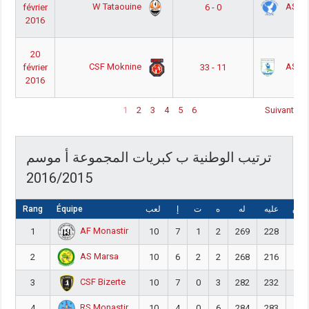
W Tataouine
ASF k
février
6 - 0
2016
20
CSF Moknine
AS H
février
33 - 11
2016
1
2
3
4
5
6
Suivant
ترتيب الوطنية ب كبريات المجموعة أ موسم
2016/2015
Rang
Équipe
لعب
إ
ت
ه
له
عليه
لفرق
AF Monastir
1
10
7
1
2
269
228
41
AS Marsa
2
10
6
2
2
268
216
52
CSF Bizerte
3
10
7
0
3
282
232
50
RS Monastir
4
10
4
0
6
284
283
1