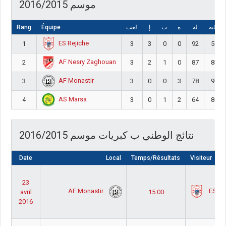
موسم 2016/2015
Rang
Équipe
لعب
إ
ت
ه
له
عليه
ES Rejiche
1
3
3
0
0
92
59
AF Nesry Zaghouan
2
3
2
1
0
87
83
AF Monastir
3
3
0
0
3
78
99
AS Marsa
4
3
0
1
2
64
80
نتائج الوطني ب كبريات موسم 2016/2015
Date
Local
Temps/Résultats
Visiteur
23
AF Monastir
ES Re
avril
15:00
2016