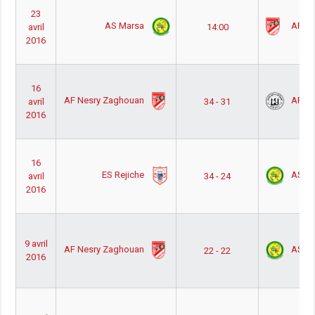
23
AS Marsa
AF Ne
avril
14:00
2016
16
AF Nesry Zaghouan
AF Mo
avril
34 - 31
2016
16
ES Rejiche
AS Ma
avril
34 - 24
2016
9 avril
AF Nesry Zaghouan
AS Ma
22 - 22
2016