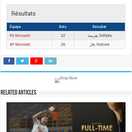
Résultats
Équipe
Buts
Résultat
RS Monastir
22
هزيمة, Défaite
AF Monastir
26
فاز, Victoire
Related Articles