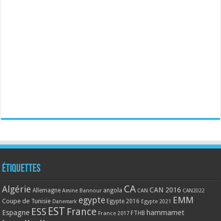
Étiquettes
CA
Algérie
CAN 2016
Allemagne
angola
CAN
Amine Bannour
CAN2022
EMM
egypte
Coupe de Tunisie
Egypte 2016
Danemark
Egypte 2021
EST
ESS
France
Espagne
hammamet
France 2017
FTHB