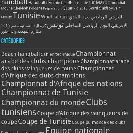
handball
Maroc
Handball féminin
mondial
Handball tunisie
IHF
Qatar
Sami Saidi
Mouna Chebbah
Pologne
Rio 2016
Sylvain
Préparation
Tunisie
Wael Jallouz
الترجي الرياضي
النادي
Nouet
الجزائر
تونس
الافريقي
النجم الرياضي الساحلي
مصر 2016
كرة اليد النسائية
مكارم المهدية
وائل جلوز
Catégories
Championnat
Beach handball
Cahier technique
arabe des clubs champions
Championnat arabe
Championnat
des clubs vainqueurs de coupe
d'Afrique des clubs champions
Championnat d'Afrique des nations
Championnat de Tunisie
Clubs
Championnat du monde
tunisiens
Coupe d'Afrique des vainqueurs de
Coupe de Tunisie
coupe
Coupe du monde des clubs
Equipe nationale
Division d'honneur hommes