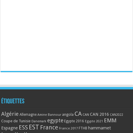
Étiquettes
CA
Algérie
CAN 2016
Allemagne
angola
CAN
Amine Bannour
CAN2022
EMM
egypte
Coupe de Tunisie
Egypte 2016
Danemark
Egypte 2021
EST
ESS
France
Espagne
hammamet
France 2017
FTHB