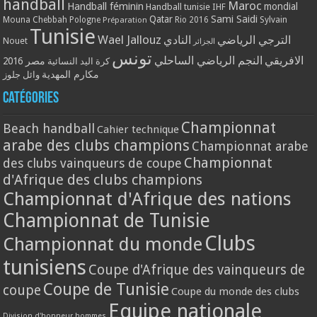
handball
Maroc
Handball féminin
mondial
Handball tunisie
IHF
Qatar
Sami Saidi
Mouna Chebbah
Pologne
Rio 2016
Sylvain
Préparation
Tunisie
Wael Jallouz
الترجي الرياضي
النادي
Nouet
الجزائر
تونس
الافريقي
النجم الرياضي الساحلي
مصر 2016
كرة اليد النسائية
مكارم المهدية
وائل جلوز
Catégories
Championnat
Beach handball
Cahier technique
arabe des clubs champions
Championnat arabe
Championnat
des clubs vainqueurs de coupe
d'Afrique des clubs champions
Championnat d'Afrique des nations
Championnat de Tunisie
Clubs
Championnat du monde
tunisiens
Coupe d'Afrique des vainqueurs de
Coupe de Tunisie
coupe
Coupe du monde des clubs
Equipe nationale
Division d'honneur hommes