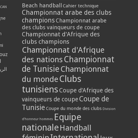
Beach handball
Cahier technique
CAN
Championnat arabe des clubs
gne
champions
Championnat arabe
des clubs vainqueurs de coupe
Championnat d'Afrique des
n
clubs champions
mi
Championnat d'Afrique
louz
Championnat
des nations
ا
de Tunisie
Championnat
الر
Clubs
du monde
tunisiens
Coupe d'Afrique des
Coupe de
vainqueurs de coupe
Tunisie
Coupe du monde des clubs
Division
Equipe
d'honneur hommes
nationale
Handball
International
féminin