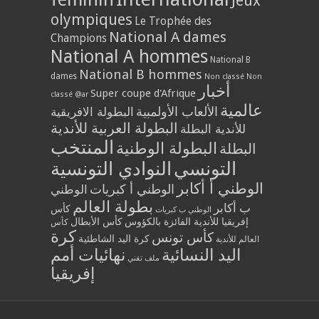
Jeux
olympiques
Le Trophée des
National A dames
Champions
National A hommes
National B
National B hommes
dames
Non classé
Non
أخبار
Super coupe d'Afrique
classé @ar
عالمية
الألعاب الأولمبية
البطولة الافريقية
البطولة العربية للأندية
للأندية البطلة
المنتخب
البطولة الوطنية
البطلة
التونسي
النوادي التونسية
الوطني أ أكابر
الوطني أ كبريات
الوطني
بطولة العالم
ب أكابر
كأس
الوطني ب كبريات
إفريقيا للأندية الفائزة بالكؤوس
كأس الأبطال
كأس
كرة
كأس تونس
كرة اليد الشاطئية
العالم للأندية
اليد النسائية
نهائيات أمم
ملف تقني
إفريقيا