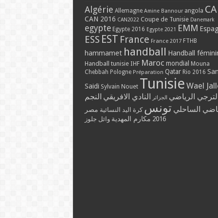
CA
Algérie
Allemagne
angola
Amine Bannour
CAN 2016
Coupe de Tunisie
CAN2022
Danemark
EMM
egypte
Espa
Egypte 2016
Egypte 2021
EST
ESS
France
France 2017
FTHB
handball
hammamet
Handball fémini
Maroc
mondial
Handball tunisie
IHF
Mouna
Qatar
Sa
Chebbah
Pologne
Rio 2016
Préparation
Tunisie
Wael Jal
Saidi
Sylvain Nouet
لترجي الرياضي
النادي الافريقي
النجم
الجزائر
تونس
ياضي الساحلي
مصر
كرة اليد النسائية
مكارم المهدية
2016
وائل جلوز