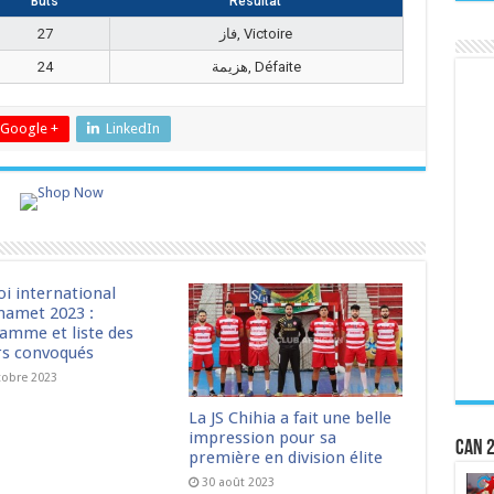
Buts
Résultat
27
فاز, Victoire
24
هزيمة, Défaite
Google +
LinkedIn
oi international
amet 2023 :
amme et liste des
rs convoqués
tobre 2023
La JS Chihia a fait une belle
impression pour sa
CAN 2
première en division élite
30 août 2023