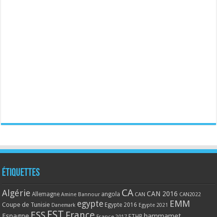
Étiquettes
CA
Algérie
CAN 2016
Allemagne
angola
CAN
Amine Bannour
CAN2022
EMM
egypte
Coupe de Tunisie
Egypte 2016
Danemark
Egypte 2021
EST
ESS
France
Espagne
hammamet
France 2017
FTHB