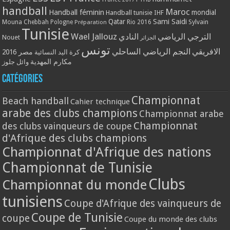
handball
Maroc
Handball féminin
mondial
Handball tunisie
IHF
Qatar
Sami Saidi
Mouna Chebbah
Pologne
Rio 2016
Sylvain
Préparation
Tunisie
Wael Jallouz
الترجي الرياضي
النادي
Nouet
الجزائر
تونس
الافريقي
النجم الرياضي الساحلي
مصر 2016
كرة اليد النسائية
مكارم المهدية
وائل جلوز
Catégories
Championnat
Beach handball
Cahier technique
arabe des clubs champions
Championnat arabe
Championnat
des clubs vainqueurs de coupe
d'Afrique des clubs champions
Championnat d'Afrique des nations
Championnat de Tunisie
Clubs
Championnat du monde
tunisiens
Coupe d'Afrique des vainqueurs de
Coupe de Tunisie
coupe
Coupe du monde des clubs