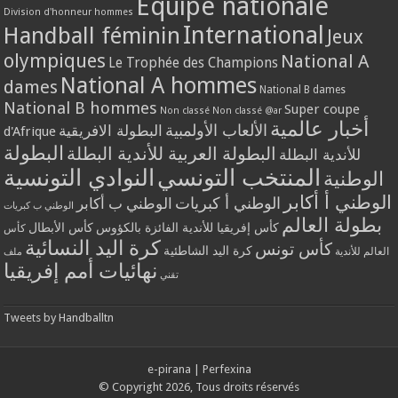
Equipe nationale
Division d'honneur hommes
International
Handball féminin
Jeux
olympiques
National A
Le Trophée des Champions
National A hommes
dames
National B dames
National B hommes
Super coupe
Non classé
Non classé @ar
أخبار عالمية
الألعاب الأولمبية
البطولة الافريقية
d'Afrique
البطولة
البطولة العربية للأندية البطلة
للأندية البطلة
المنتخب التونسي
النوادي التونسية
الوطنية
الوطني أ أكابر
الوطني أ كبريات
الوطني ب أكابر
الوطني ب كبريات
بطولة العالم
كأس إفريقيا للأندية الفائزة بالكؤوس
كأس الأبطال
كأس
كرة اليد النسائية
كأس تونس
كرة اليد الشاطئية
العالم للأندية
ملف
نهائيات أمم إفريقيا
تقني
Tweets by Handballtn
e-pirana
|
Perfexina
© Copyright 2026, Tous droits réservés