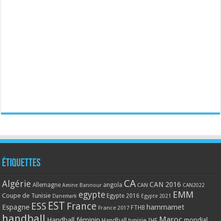
Étiquettes
CA
Algérie
CAN 2016
Allemagne
angola
CAN
Amine Bannour
CAN2022
EMM
egypte
Coupe de Tunisie
Egypte 2016
Danemark
Egypte 2021
EST
ESS
France
Espagne
hammamet
France 2017
FTHB
handball
Maroc
Handball féminin
mondial
Handball tunisie
IHF