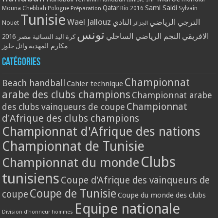
Qatar
Sami Saidi
Mouna Chebbah
Pologne
Rio 2016
Sylvain
Préparation
Tunisie
Wael Jallouz
الترجي الرياضي
النادي
Nouet
الجزائر
تونس
الافريقي
النجم الرياضي الساحلي
مصر 2016
كرة اليد النسائية
مكارم المهدية
وائل جلوز
Catégories
Championnat
Beach handball
Cahier technique
arabe des clubs champions
Championnat arabe
Championnat
des clubs vainqueurs de coupe
d'Afrique des clubs champions
Championnat d'Afrique des nations
Championnat de Tunisie
Clubs
Championnat du monde
tunisiens
Coupe d'Afrique des vainqueurs de
Coupe de Tunisie
coupe
Coupe du monde des clubs
Equipe nationale
Division d'honneur hommes