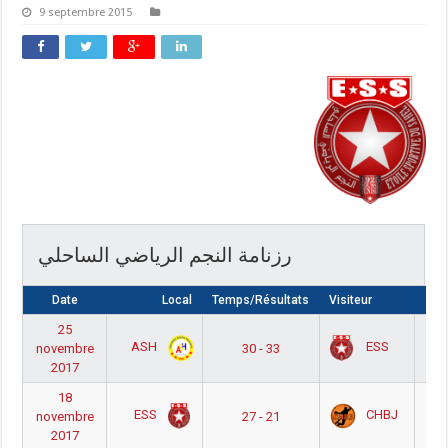
9 septembre 2015
رزنامة النجم الرياضي الساحلي
Date
Local
Temps/Résultats
Visiteur
Com
25
 أ
ASH
ESS
novembre
30 - 33
2017
18
 أ
ESS
CHBJ
novembre
27 - 21
2017