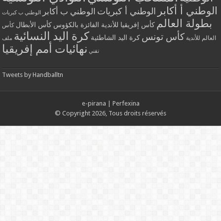
الوطني أ أكابر
الوطني أ كبريات
الوطني ب أكابر
الوطني ب كبريات
بطولة العالم
كأس إفريقيا للأندية الفائزة بالكؤوس
كأس الأبطال
كأس
كرة اليد النسائية
كأس تونس
كرة اليد الشاطئية
العالم للأندية
ملف
نهائيات أمم إفريقيا
تقني
Tweets by Handballtn
e-pirana
|
Perfexina
© Copyright 2026, Tous droits réservés