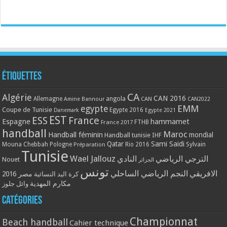
Étiquettes
CA
Algérie
CAN 2016
Allemagne
angola
CAN
Amine Bannour
CAN2022
EMM
egypte
Coupe de Tunisie
Egypte 2016
Danemark
Egypte 2021
EST
ESS
France
Espagne
hammamet
France 2017
FTHB
handball
Maroc
Handball féminin
mondial
Handball tunisie
IHF
Qatar
Sami Saidi
Mouna Chebbah
Pologne
Rio 2016
Sylvain
Préparation
Tunisie
Wael Jallouz
الترجي الرياضي
النادي
Nouet
الجزائر
تونس
الافريقي
النجم الرياضي الساحلي
مصر 2016
كرة اليد النسائية
مكارم المهدية
وائل جلوز
Catégories
Championnat
Beach handball
Cahier technique