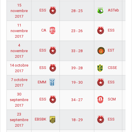
15
 أ
ESS
ASTeb
novembre
28 - 25
2017
11
 أ
CA
ESS
novembre
23 - 26
2017
4
 أ
ESS
EST
novembre
33 - 28
2017
14 octobre
 أ
ESS
CSSE
39 - 28
2017
7 octobre
 أ
EMM
ESS
19 - 30
2017
30
 أ
ESS
SCM
septembre
34 - 27
2017
23
 أ
EBSBK
ESS
septembre
18 - 29
2017