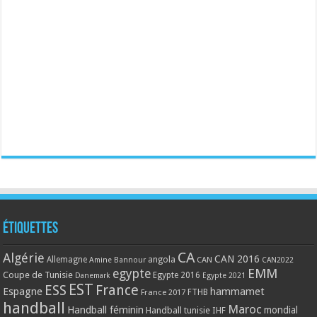
Étiquettes
CA
Algérie
CAN 2016
Allemagne
angola
CAN
Amine Bannour
CAN2022
EMM
egypte
Coupe de Tunisie
Egypte 2016
Danemark
Egypte 2021
EST
ESS
France
Espagne
hammamet
France 2017
FTHB
handball
Maroc
Handball féminin
mondial
Handball tunisie
IHF