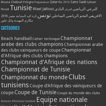
Qatar
Sami Saidi
Mouna Chebbah
Pologne
Rio 2016
Sylvain
Préparation
Tunisie
Wael Jallouz
الترجي الرياضي
النادي
Nouet
الجزائر
تونس
الافريقي
النجم الرياضي الساحلي
مصر 2016
كرة اليد النسائية
مكارم المهدية
وائل جلوز
Catégories
Championnat
Beach handball
Cahier technique
arabe des clubs champions
Championnat arabe
Championnat
des clubs vainqueurs de coupe
d'Afrique des clubs champions
Championnat d'Afrique des nations
Championnat de Tunisie
Clubs
Championnat du monde
tunisiens
Coupe d'Afrique des vainqueurs de
Coupe de Tunisie
coupe
Coupe du monde des clubs
Equipe nationale
Division d'honneur hommes