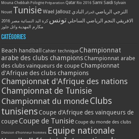
Qatar
Sami Saidi
Mouna Chebbah
Pologne
Rio 2016
Sylvain
Préparation
Tunisie
Wael Jallouz
الترجي الرياضي
النادي
Nouet
الجزائر
تونس
الافريقي
النجم الرياضي الساحلي
مصر 2016
كرة اليد النسائية
مكارم المهدية
وائل جلوز
Catégories
Championnat
Beach handball
Cahier technique
arabe des clubs champions
Championnat arabe
Championnat
des clubs vainqueurs de coupe
d'Afrique des clubs champions
Championnat d'Afrique des nations
Championnat de Tunisie
Clubs
Championnat du monde
tunisiens
Coupe d'Afrique des vainqueurs de
Coupe de Tunisie
coupe
Coupe du monde des clubs
Equipe nationale
Division d'honneur hommes