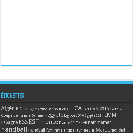
Étiquettes
CA
Algérie
CAN 2016
Allemagne
angola
CAN
Amine Bannour
CAN2022
EMM
egypte
Coupe de Tunisie
Egypte 2016
Danemark
Egypte 2021
EST
ESS
France
Espagne
hammamet
France 2017
FTHB
handball
Maroc
Handball féminin
mondial
Handball tunisie
IHF