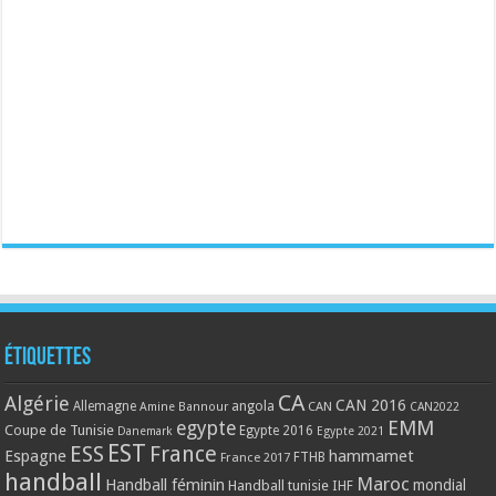
Étiquettes
CA
Algérie
CAN 2016
Allemagne
angola
CAN
Amine Bannour
CAN2022
EMM
egypte
Coupe de Tunisie
Egypte 2016
Danemark
Egypte 2021
EST
ESS
France
Espagne
hammamet
France 2017
FTHB
handball
Maroc
Handball féminin
mondial
Handball tunisie
IHF