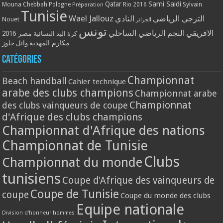
Qatar
Sami Saidi
Mouna Chebbah
Pologne
Rio 2016
Sylvain
Préparation
Tunisie
Wael Jallouz
الترجي الرياضي
النادي
Nouet
الجزائر
تونس
الافريقي
النجم الرياضي الساحلي
مصر 2016
كرة اليد النسائية
مكارم المهدية
وائل جلوز
Catégories
Championnat
Beach handball
Cahier technique
arabe des clubs champions
Championnat arabe
Championnat
des clubs vainqueurs de coupe
d'Afrique des clubs champions
Championnat d'Afrique des nations
Championnat de Tunisie
Clubs
Championnat du monde
tunisiens
Coupe d'Afrique des vainqueurs de
Coupe de Tunisie
coupe
Coupe du monde des clubs
Equipe nationale
Division d'honneur hommes