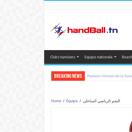
Clubs tunisiens
Equipe nationale
Beach
Breaking News
tournoi international Hamm
Home
/
Équipe
/
النجم الرياضي الساحلي