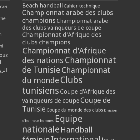
Beach handball
Cahier technique
CAN
Championnat arabe des clubs
gne
champions
Championnat arabe
des clubs vainqueurs de coupe
Championnat d'Afrique des
n
clubs champions
mi
Championnat d'Afrique
louz
Championnat
des nations
ا
de Tunisie
Championnat
الر
Clubs
du monde
tunisiens
Coupe d'Afrique des
Coupe de
vainqueurs de coupe
Tunisie
Coupe du monde des clubs
Division
Equipe
d'honneur hommes
nationale
Handball
International
féminin