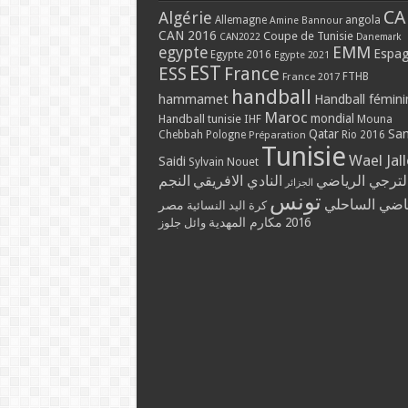
CA
Algérie
Allemagne
angola
Amine Bannour
CAN 2016
Coupe de Tunisie
CAN2022
Danemark
EMM
egypte
Espa
Egypte 2016
Egypte 2021
EST
ESS
France
France 2017
FTHB
handball
hammamet
Handball fémini
Maroc
mondial
Handball tunisie
IHF
Mouna
Qatar
Sa
Chebbah
Pologne
Rio 2016
Préparation
Tunisie
Wael Jal
Saidi
Sylvain Nouet
لترجي الرياضي
النادي الافريقي
النجم
الجزائر
تونس
ياضي الساحلي
مصر
كرة اليد النسائية
مكارم المهدية
2016
وائل جلوز