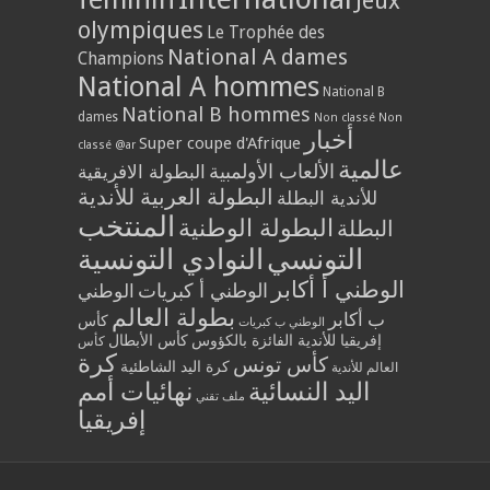
Jeux
olympiques
Le Trophée des
National A dames
Champions
National A hommes
National B
National B hommes
dames
Non classé
Non
أخبار
Super coupe d'Afrique
classé @ar
عالمية
الألعاب الأولمبية
البطولة الافريقية
البطولة العربية للأندية
للأندية البطلة
المنتخب
البطولة الوطنية
البطلة
التونسي
النوادي التونسية
الوطني أ أكابر
الوطني أ كبريات
الوطني
بطولة العالم
ب أكابر
كأس
الوطني ب كبريات
إفريقيا للأندية الفائزة بالكؤوس
كأس الأبطال
كأس
كرة
كأس تونس
كرة اليد الشاطئية
العالم للأندية
اليد النسائية
نهائيات أمم
ملف تقني
إفريقيا