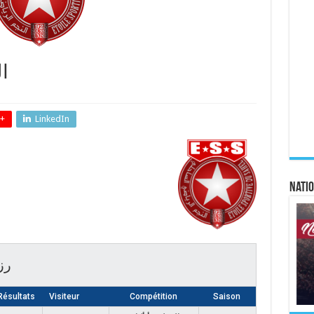
ا
+
LinkedIn
Natio
رز
ésultats
Visiteur
Compétition
Saison