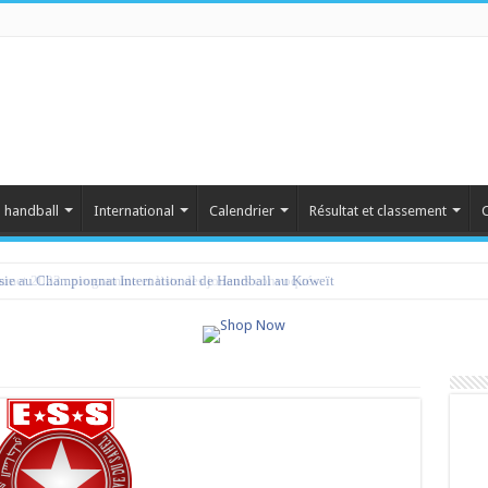
 handball
International
Calendrier
Résultat et classement
C
amet 2023 : programme et liste des joueurs convoqués