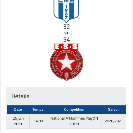
32
vs
34
Détails
Date
Temps
Compétition
Saison
26 juin
National A Hommes PlayOff
14:00
2020/2021
2021
20/21