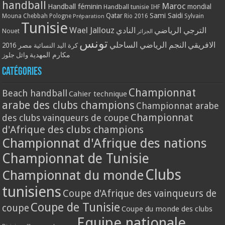
handball
Maroc
Handball féminin
mondial
Handball tunisie
IHF
Qatar
Sami Saidi
Mouna Chebbah
Pologne
Rio 2016
Sylvain
Préparation
Tunisie
Wael Jallouz
الترجي الرياضي
النادي
Nouet
الجزائر
تونس
الافريقي
النجم الرياضي الساحلي
مصر 2016
كرة اليد النسائية
مكارم المهدية
وائل جلوز
Catégories
Championnat
Beach handball
Cahier technique
arabe des clubs champions
Championnat arabe
Championnat
des clubs vainqueurs de coupe
d'Afrique des clubs champions
Championnat d'Afrique des nations
Championnat de Tunisie
Clubs
Championnat du monde
tunisiens
Coupe d'Afrique des vainqueurs de
Coupe de Tunisie
coupe
Coupe du monde des clubs
Equipe nationale