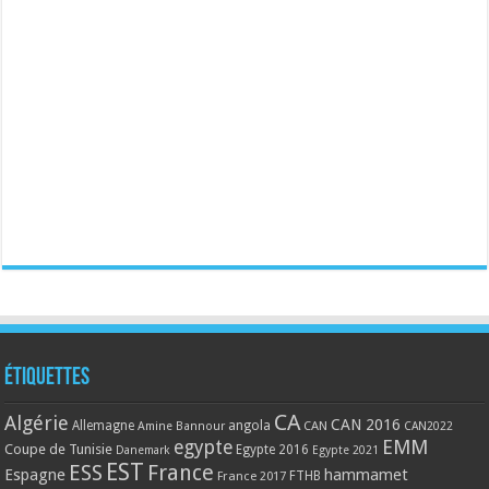
Étiquettes
CA
Algérie
CAN 2016
Allemagne
angola
CAN
Amine Bannour
CAN2022
EMM
egypte
Coupe de Tunisie
Egypte 2016
Danemark
Egypte 2021
EST
ESS
France
Espagne
hammamet
France 2017
FTHB