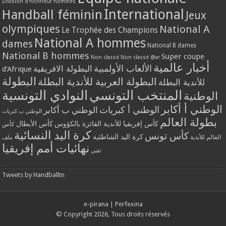
Division d'honneur hommes
International
Handball féminin
Jeux
olympiques
National A
Le Trophée des Champions
National A hommes
dames
National B dames
National B hommes
Super coupe
Non classé
Non classé @ar
أخبار عالمية
الألعاب الأولمبية
البطولة الافريقية
d'Afrique
البطولة
البطولة العربية للأندية البطلة
للأندية البطلة
المنتخب التونسي
النوادي التونسية
الوطنية
الوطني أ أكابر
الوطني أ كبريات
الوطني ب أكابر
الوطني ب كبريات
بطولة العالم
كأس إفريقيا للأندية الفائزة بالكؤوس
كأس الأبطال
كأس
كرة اليد النسائية
كأس تونس
كرة اليد الشاطئية
العالم للأندية
ملف
نهائيات أمم إفريقيا
تقني
Tweets by Handballtn
e-pirana
|
Perfexina
© Copyright 2026, Tous droits réservés