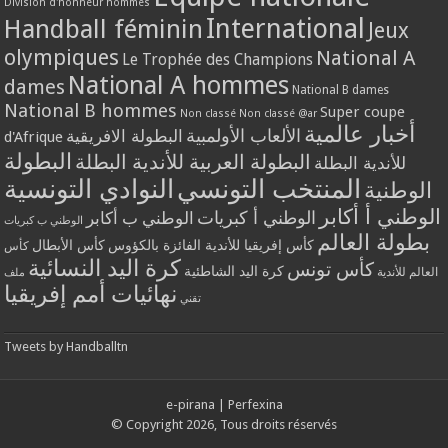
Division d'honneur hommes
International
Handball féminin
Jeux
olympiques
National A
Le Trophée des Champions
National A hommes
dames
National B dames
National B hommes
Super coupe
Non classé
Non classé @ar
أخبار عالمية
الألعاب الأولمبية
البطولة الافريقية
d'Afrique
البطولة
البطولة العربية للأندية البطلة
للأندية البطلة
المنتخب التونسي
النوادي التونسية
الوطنية
الوطني أ أكابر
الوطني أ كبريات
الوطني ب أكابر
الوطني ب كبريات
بطولة العالم
كأس إفريقيا للأندية الفائزة بالكؤوس
كأس الأبطال
كأس
كرة اليد النسائية
كأس تونس
كرة اليد الشاطئية
العالم للأندية
ملف
نهائيات أمم إفريقيا
تقني
Tweets by Handballtn
e-pirana
|
Perfexina
© Copyright 2026, Tous droits réservés