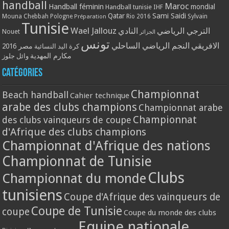
handball
Maroc
Handball féminin
mondial
Handball tunisie
IHF
Qatar
Sami Saidi
Mouna Chebbah
Pologne
Rio 2016
Sylvain
Préparation
Tunisie
Wael Jallouz
الترجي الرياضي
النادي
Nouet
الجزائر
تونس
الافريقي
النجم الرياضي الساحلي
مصر 2016
كرة اليد النسائية
مكارم المهدية
وائل جلوز
Catégories
Championnat
Beach handball
Cahier technique
arabe des clubs champions
Championnat arabe
Championnat
des clubs vainqueurs de coupe
d'Afrique des clubs champions
Championnat d'Afrique des nations
Championnat de Tunisie
Clubs
Championnat du monde
tunisiens
Coupe d'Afrique des vainqueurs de
Coupe de Tunisie
coupe
Coupe du monde des clubs
Equipe nationale