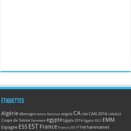
Étiquettes
CA
Algérie
CAN 2016
Allemagne
angola
CAN
Amine Bannour
CAN2022
EMM
egypte
Coupe de Tunisie
Egypte 2016
Danemark
Egypte 2021
EST
ESS
France
Espagne
hammamet
France 2017
FTHB