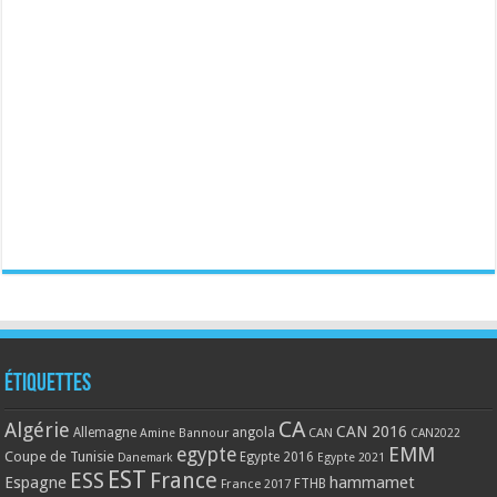
Étiquettes
CA
Algérie
CAN 2016
Allemagne
angola
CAN
Amine Bannour
CAN2022
EMM
egypte
Coupe de Tunisie
Egypte 2016
Danemark
Egypte 2021
EST
ESS
France
Espagne
hammamet
France 2017
FTHB