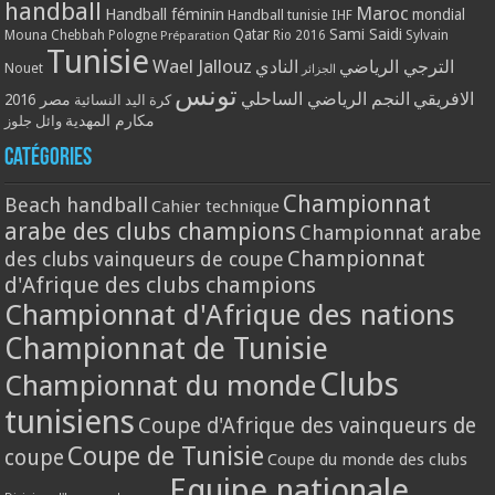
handball
Maroc
Handball féminin
mondial
Handball tunisie
IHF
Qatar
Sami Saidi
Mouna Chebbah
Pologne
Rio 2016
Sylvain
Préparation
Tunisie
Wael Jallouz
الترجي الرياضي
النادي
Nouet
الجزائر
تونس
الافريقي
النجم الرياضي الساحلي
مصر 2016
كرة اليد النسائية
مكارم المهدية
وائل جلوز
Catégories
Championnat
Beach handball
Cahier technique
arabe des clubs champions
Championnat arabe
Championnat
des clubs vainqueurs de coupe
d'Afrique des clubs champions
Championnat d'Afrique des nations
Championnat de Tunisie
Clubs
Championnat du monde
tunisiens
Coupe d'Afrique des vainqueurs de
Coupe de Tunisie
coupe
Coupe du monde des clubs
Equipe nationale