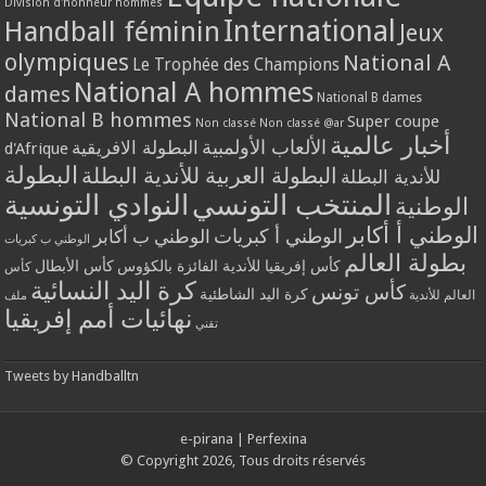
Division d'honneur hommes
International
Handball féminin
Jeux
olympiques
National A
Le Trophée des Champions
National A hommes
dames
National B dames
National B hommes
Super coupe
Non classé
Non classé @ar
أخبار عالمية
الألعاب الأولمبية
البطولة الافريقية
d'Afrique
البطولة
البطولة العربية للأندية البطلة
للأندية البطلة
المنتخب التونسي
النوادي التونسية
الوطنية
الوطني أ أكابر
الوطني أ كبريات
الوطني ب أكابر
الوطني ب كبريات
بطولة العالم
كأس إفريقيا للأندية الفائزة بالكؤوس
كأس الأبطال
كأس
كرة اليد النسائية
كأس تونس
كرة اليد الشاطئية
العالم للأندية
ملف
نهائيات أمم إفريقيا
تقني
Tweets by Handballtn
e-pirana
|
Perfexina
© Copyright 2026, Tous droits réservés