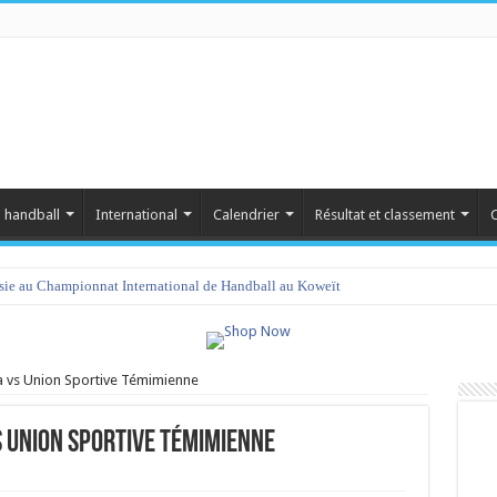
 handball
International
Calendrier
Résultat et classement
C
isie au Championnat International de Handball au Koweït
a vs Union Sportive Témimienne
s Union Sportive Témimienne