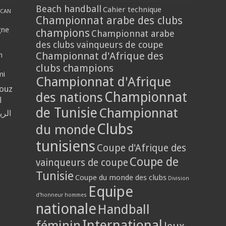
Beach handball
Cahier technique
CAN
Championnat arabe des clubs
gne
champions
Championnat arabe
des clubs vainqueurs de coupe
Championnat d'Afrique des
n
clubs champions
mi
Championnat d'Afrique
louz
Championnat
des nations
ا
de Tunisie
Championnat
الر
Clubs
du monde
tunisiens
Coupe d'Afrique des
Coupe de
vainqueurs de coupe
Tunisie
Coupe du monde des clubs
Division
Equipe
d'honneur hommes
nationale
Handball
International
féminin