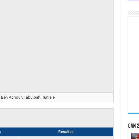
 Ben Achour، Tabulbah, Tunisie
CAN 2
s
Résultat