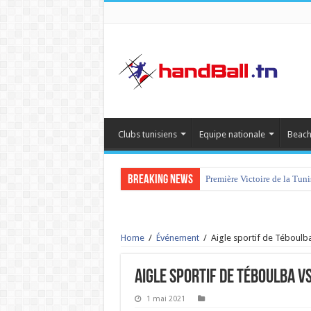
Clubs tunisiens
Equipe nationale
Beach
Breaking News
Première Victoire de la Tun
Home
/
Événement
/
Aigle sportif de Téboulb
Aigle sportif de Téboulba v
1 mai 2021