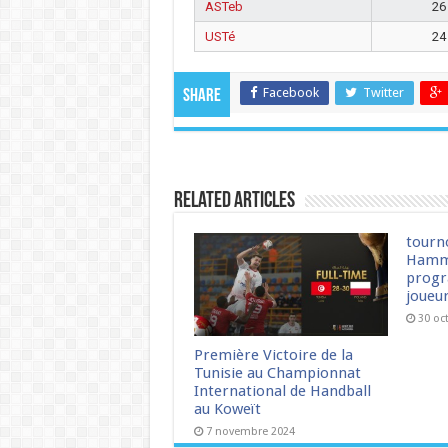
ASTeb
26
USTé
24
Facebook
Twitter
Share
Related Articles
tourn
Hamm
progr
joueu
30 oc
Première Victoire de la
Tunisie au Championnat
International de Handball
au Koweït
7 novembre 2024