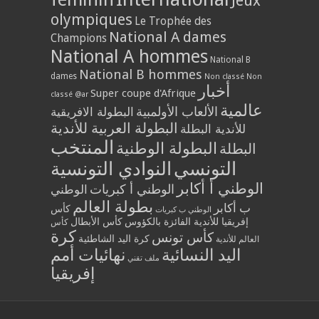
Jeux
olympiques
Le Trophée des
National A dames
Champions
National A hommes
National B
National B hommes
dames
Non classé
Non
أخبار
Super coupe d'Afrique
classé @ar
عالمية
الألعاب الأولمبية
البطولة الافريقية
البطولة العربية للأندية
للأندية البطلة
المنتخب
البطولة الوطنية
البطلة
التونسي
النوادي التونسية
الوطني أ أكابر
الوطني أ كبريات
الوطني
بطولة العالم
ب أكابر
كأس
الوطني ب كبريات
إفريقيا للأندية الفائزة بالكؤوس
كأس الأبطال
كأس
كرة
كأس تونس
كرة اليد الشاطئية
العالم للأندية
اليد النسائية
نهائيات أمم
ملف تقني
إفريقيا