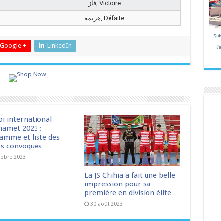
فاز, Victoire
هزيمة, Défaite
Google +
LinkedIn
oi international
amet 2023 :
amme et liste des
rs convoqués
tobre 2023
La JS Chihia a fait une belle
impression pour sa
première en division élite
30 août 2023