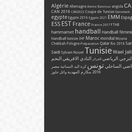
CA
Algérie
Allemagne
angola
Amine Bannour
CAN 2016
Coupe de Tunisie
CAN2022
Danemark
EMM
egypte
Espa
Egypte 2016
Egypte 2021
EST
ESS
France
France 2017
FTHB
handball
hammamet
Handball fémini
Maroc
mondial
Handball tunisie
IHF
Mouna
Qatar
Sa
Chebbah
Pologne
Rio 2016
Préparation
Tunisie
Wael Jal
Saidi
Sylvain Nouet
لترجي الرياضي
النادي الافريقي
النجم
الجزائر
تونس
ياضي الساحلي
مصر
كرة اليد النسائية
مكارم المهدية
2016
وائل جلوز