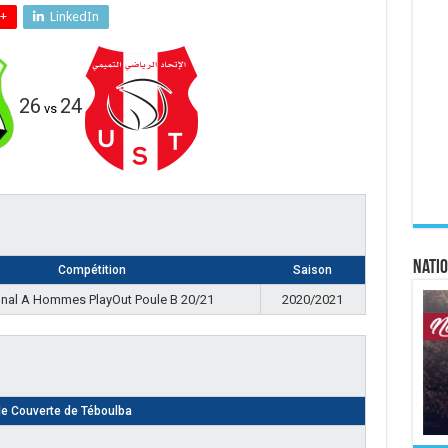
+
LinkedIn
26
24
vs
Natio
Compétition
Saison
onal A Hommes PlayOut Poule B 20/21
2020/2021
le Couverte de Téboulba