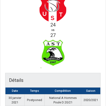
24
vs
27
Détails
Date
Temps
Compétition
Saison
30 janvier
National A Hommes
Postponed
2020/2021
2021
Poule D 20/21