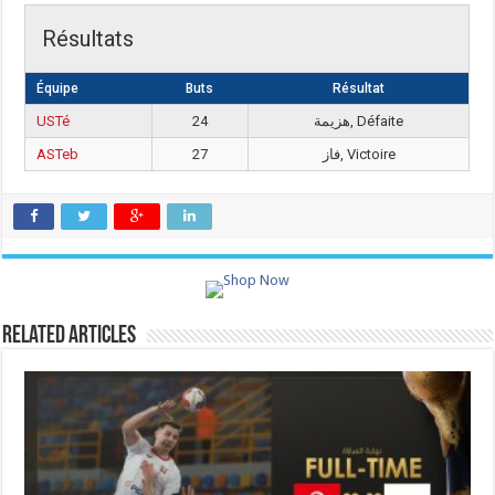
Résultats
Équipe
Buts
Résultat
USTé
24
هزيمة, Défaite
ASTeb
27
فاز, Victoire
Related Articles