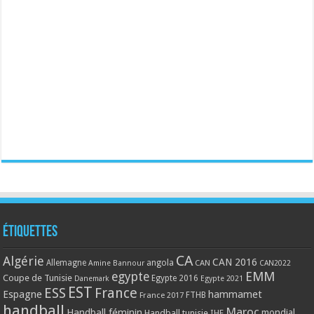
Étiquettes
CA
Algérie
CAN 2016
Allemagne
angola
CAN
Amine Bannour
CAN2022
EMM
egypte
Coupe de Tunisie
Egypte 2016
Danemark
Egypte 2021
EST
ESS
France
Espagne
hammamet
France 2017
FTHB
handball
Maroc
Handball féminin
mondial
Handball tunisie
IHF