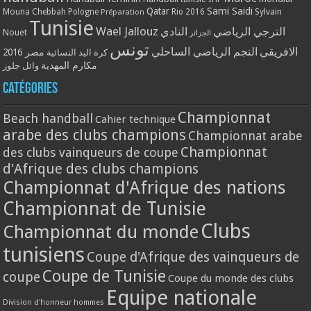
Qatar
Sami Saidi
Mouna Chebbah
Pologne
Rio 2016
Sylvain
Préparation
Tunisie
Wael Jallouz
الترجي الرياضي
النادي
Nouet
الجزائر
تونس
الافريقي
النجم الرياضي الساحلي
مصر 2016
كرة اليد النسائية
مكارم المهدية
وائل جلوز
Catégories
Championnat
Beach handball
Cahier technique
arabe des clubs champions
Championnat arabe
Championnat
des clubs vainqueurs de coupe
d'Afrique des clubs champions
Championnat d'Afrique des nations
Championnat de Tunisie
Clubs
Championnat du monde
tunisiens
Coupe d'Afrique des vainqueurs de
Coupe de Tunisie
coupe
Coupe du monde des clubs
Equipe nationale
Division d'honneur hommes