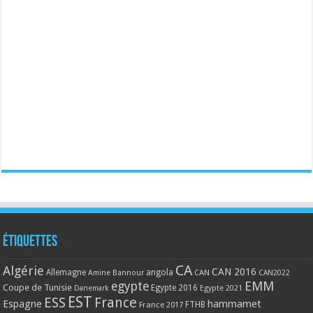
Étiquettes
CA
Algérie
CAN 2016
Allemagne
angola
CAN
Amine Bannour
CAN2022
EMM
egypte
Coupe de Tunisie
Egypte 2016
Danemark
Egypte 2021
EST
ESS
France
Espagne
hammamet
France 2017
FTHB