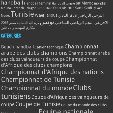
handball
Maroc
Handball féminin
mondial
Handball tunisie
IHF
Qatar
Sami Saidi
Mouna Chebbah
Pologne
Rio 2016
Sylvain
Préparation
Tunisie
Wael Jallouz
الترجي الرياضي
النادي
Nouet
الجزائر
تونس
الافريقي
النجم الرياضي الساحلي
مصر 2016
كرة اليد النسائية
مكارم المهدية
وائل جلوز
Catégories
Championnat
Beach handball
Cahier technique
arabe des clubs champions
Championnat arabe
Championnat
des clubs vainqueurs de coupe
d'Afrique des clubs champions
Championnat d'Afrique des nations
Championnat de Tunisie
Clubs
Championnat du monde
tunisiens
Coupe d'Afrique des vainqueurs de
Coupe de Tunisie
coupe
Coupe du monde des clubs
Equipe nationale