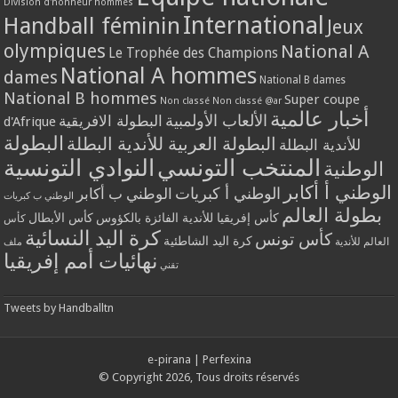
Division d'honneur hommes
International
Handball féminin
Jeux
olympiques
National A
Le Trophée des Champions
National A hommes
dames
National B dames
National B hommes
Super coupe
Non classé
Non classé @ar
أخبار عالمية
الألعاب الأولمبية
البطولة الافريقية
d'Afrique
البطولة
البطولة العربية للأندية البطلة
للأندية البطلة
المنتخب التونسي
النوادي التونسية
الوطنية
الوطني أ أكابر
الوطني أ كبريات
الوطني ب أكابر
الوطني ب كبريات
بطولة العالم
كأس إفريقيا للأندية الفائزة بالكؤوس
كأس الأبطال
كأس
كرة اليد النسائية
كأس تونس
كرة اليد الشاطئية
العالم للأندية
ملف
نهائيات أمم إفريقيا
تقني
Tweets by Handballtn
e-pirana
|
Perfexina
© Copyright 2026, Tous droits réservés