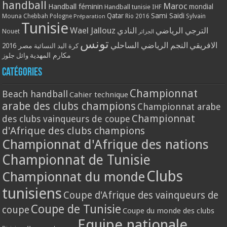
handball
Maroc
Handball féminin
mondial
Handball tunisie
IHF
Qatar
Sami Saidi
Mouna Chebbah
Pologne
Rio 2016
Sylvain
Préparation
Tunisie
Wael Jallouz
الترجي الرياضي
النادي
Nouet
الجزائر
تونس
الافريقي
النجم الرياضي الساحلي
مصر 2016
كرة اليد النسائية
مكارم المهدية
وائل جلوز
Catégories
Championnat
Beach handball
Cahier technique
arabe des clubs champions
Championnat arabe
Championnat
des clubs vainqueurs de coupe
d'Afrique des clubs champions
Championnat d'Afrique des nations
Championnat de Tunisie
Clubs
Championnat du monde
tunisiens
Coupe d'Afrique des vainqueurs de
Coupe de Tunisie
coupe
Coupe du monde des clubs
Equipe nationale