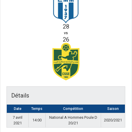
28
vs
26
Détails
Date
Temps
Compétition
Saison
7 avril
National A Hommes Poule D
14:00
2020/2021
2021
20/21