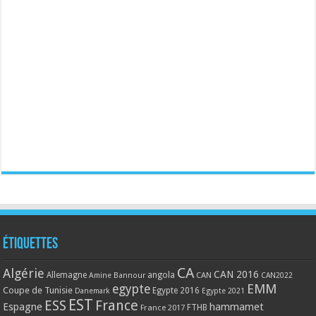
Étiquettes
CA
Algérie
CAN 2016
Allemagne
angola
CAN
Amine Bannour
CAN2022
EMM
egypte
Coupe de Tunisie
Egypte 2016
Danemark
Egypte 2021
EST
ESS
France
Espagne
hammamet
France 2017
FTHB