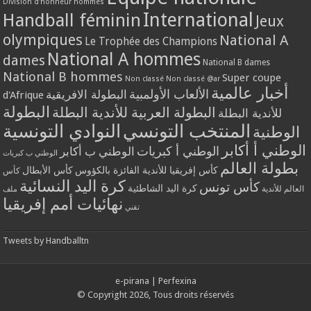
Division d'honneur hommes
International
Handball féminin
Jeux
olympiques
National A
Le Trophée des Champions
National A hommes
dames
National B dames
National B hommes
Super coupe
Non classé
Non classé @ar
أخبار عالمية
الألعاب الأولمبية
البطولة الافريقية
d'Afrique
البطولة
البطولة العربية للأندية البطلة
للأندية البطلة
المنتخب التونسي
النوادي التونسية
الوطنية
الوطني أ أكابر
الوطني أ كبريات
الوطني ب أكابر
الوطني ب كبريات
بطولة العالم
كأس إفريقيا للأندية الفائزة بالكؤوس
كأس الأبطال
كأس
كرة اليد النسائية
كأس تونس
كرة اليد الشاطئية
العالم للأندية
ملف
نهائيات أمم إفريقيا
تقني
Tweets by Handballtn
e-pirana
|
Perfexina
© Copyright 2026, Tous droits réservés