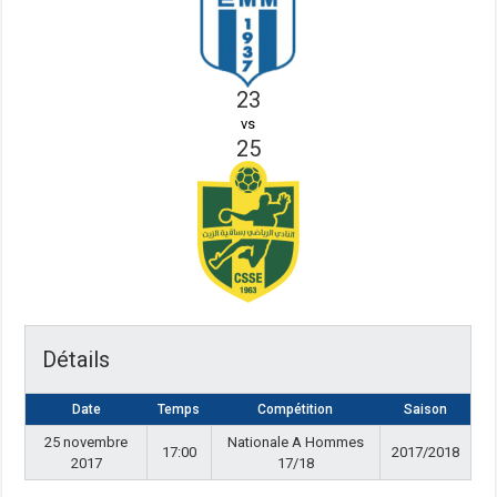
23
vs
25
Détails
Date
Temps
Compétition
Saison
25 novembre
Nationale A Hommes
17:00
2017/2018
2017
17/18