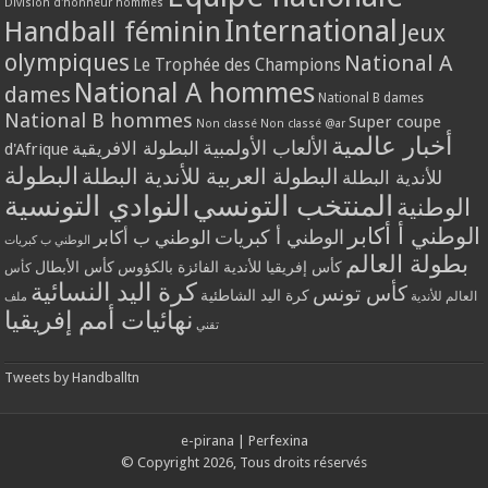
Division d'honneur hommes
International
Handball féminin
Jeux
olympiques
National A
Le Trophée des Champions
National A hommes
dames
National B dames
National B hommes
Super coupe
Non classé
Non classé @ar
أخبار عالمية
الألعاب الأولمبية
البطولة الافريقية
d'Afrique
البطولة
البطولة العربية للأندية البطلة
للأندية البطلة
المنتخب التونسي
النوادي التونسية
الوطنية
الوطني أ أكابر
الوطني أ كبريات
الوطني ب أكابر
الوطني ب كبريات
بطولة العالم
كأس إفريقيا للأندية الفائزة بالكؤوس
كأس الأبطال
كأس
كرة اليد النسائية
كأس تونس
كرة اليد الشاطئية
العالم للأندية
ملف
نهائيات أمم إفريقيا
تقني
Tweets by Handballtn
e-pirana
|
Perfexina
© Copyright 2026, Tous droits réservés