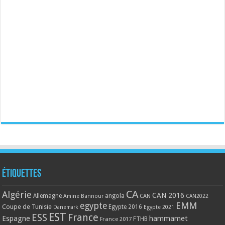
Étiquettes
CA
Algérie
CAN 2016
Allemagne
angola
CAN
Amine Bannour
CAN2022
EMM
egypte
Coupe de Tunisie
Egypte 2016
Danemark
Egypte 2021
EST
ESS
France
Espagne
hammamet
France 2017
FTHB