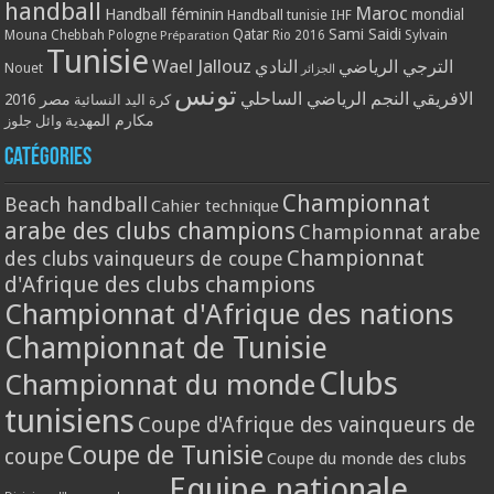
handball
Maroc
Handball féminin
mondial
Handball tunisie
IHF
Qatar
Sami Saidi
Mouna Chebbah
Pologne
Rio 2016
Sylvain
Préparation
Tunisie
Wael Jallouz
الترجي الرياضي
النادي
Nouet
الجزائر
تونس
الافريقي
النجم الرياضي الساحلي
مصر 2016
كرة اليد النسائية
مكارم المهدية
وائل جلوز
Catégories
Championnat
Beach handball
Cahier technique
arabe des clubs champions
Championnat arabe
Championnat
des clubs vainqueurs de coupe
d'Afrique des clubs champions
Championnat d'Afrique des nations
Championnat de Tunisie
Clubs
Championnat du monde
tunisiens
Coupe d'Afrique des vainqueurs de
Coupe de Tunisie
coupe
Coupe du monde des clubs
Equipe nationale