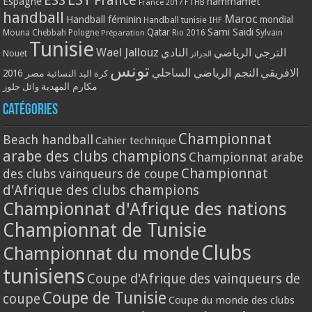
ESS
France
Espagne
hammamet
France 2017
FTHB
handball
Maroc
Handball féminin
mondial
Handball tunisie
IHF
Qatar
Sami Saidi
Mouna Chebbah
Pologne
Rio 2016
Sylvain
Préparation
Tunisie
Wael Jallouz
الترجي الرياضي
النادي
Nouet
الجزائر
تونس
الافريقي
النجم الرياضي الساحلي
مصر 2016
كرة اليد النسائية
مكارم المهدية
وائل جلوز
Catégories
Championnat
Beach handball
Cahier technique
arabe des clubs champions
Championnat arabe
Championnat
des clubs vainqueurs de coupe
d'Afrique des clubs champions
Championnat d'Afrique des nations
Championnat de Tunisie
Clubs
Championnat du monde
tunisiens
Coupe d'Afrique des vainqueurs de
Coupe de Tunisie
coupe
Coupe du monde des clubs