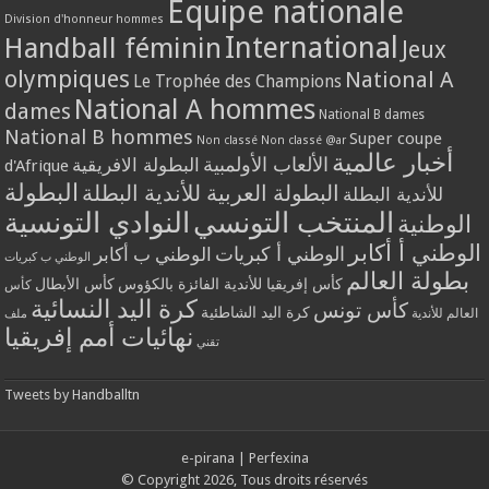
Equipe nationale
Division d'honneur hommes
International
Handball féminin
Jeux
olympiques
National A
Le Trophée des Champions
National A hommes
dames
National B dames
National B hommes
Super coupe
Non classé
Non classé @ar
أخبار عالمية
الألعاب الأولمبية
البطولة الافريقية
d'Afrique
البطولة
البطولة العربية للأندية البطلة
للأندية البطلة
المنتخب التونسي
النوادي التونسية
الوطنية
الوطني أ أكابر
الوطني أ كبريات
الوطني ب أكابر
الوطني ب كبريات
بطولة العالم
كأس إفريقيا للأندية الفائزة بالكؤوس
كأس الأبطال
كأس
كرة اليد النسائية
كأس تونس
كرة اليد الشاطئية
العالم للأندية
ملف
نهائيات أمم إفريقيا
تقني
Tweets by Handballtn
e-pirana
|
Perfexina
© Copyright 2026, Tous droits réservés