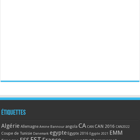
Étiquettes
CA
Algérie
CAN 2016
Allemagne
angola
CAN
Amine Bannour
CAN2022
EMM
egypte
Coupe de Tunisie
Egypte 2016
Danemark
Egypte 2021
EST