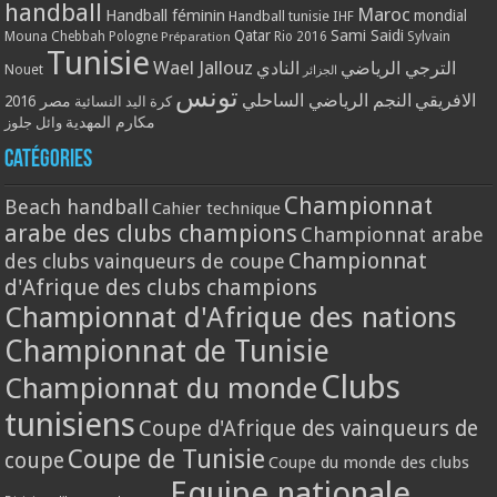
handball
Maroc
Handball féminin
mondial
Handball tunisie
IHF
Qatar
Sami Saidi
Mouna Chebbah
Pologne
Rio 2016
Sylvain
Préparation
Tunisie
Wael Jallouz
الترجي الرياضي
النادي
Nouet
الجزائر
تونس
الافريقي
النجم الرياضي الساحلي
مصر 2016
كرة اليد النسائية
مكارم المهدية
وائل جلوز
Catégories
Championnat
Beach handball
Cahier technique
arabe des clubs champions
Championnat arabe
Championnat
des clubs vainqueurs de coupe
d'Afrique des clubs champions
Championnat d'Afrique des nations
Championnat de Tunisie
Clubs
Championnat du monde
tunisiens
Coupe d'Afrique des vainqueurs de
Coupe de Tunisie
coupe
Coupe du monde des clubs
Equipe nationale