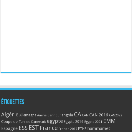
Étiquettes
CA
Algérie
CAN 2016
Allemagne
angola
CAN
Amine Bannour
CAN2022
EMM
egypte
Coupe de Tunisie
Egypte 2016
Danemark
Egypte 2021
EST
ESS
France
Espagne
hammamet
France 2017
FTHB