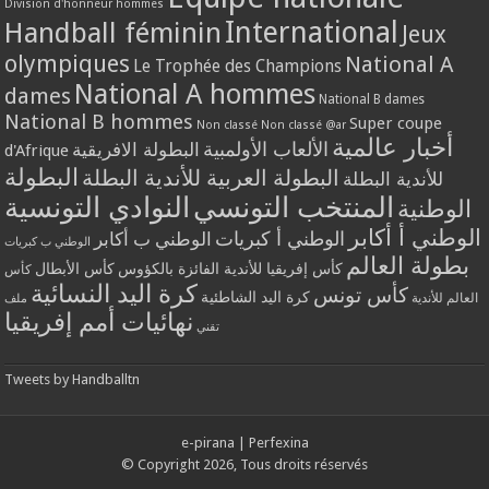
Division d'honneur hommes
International
Handball féminin
Jeux
olympiques
National A
Le Trophée des Champions
National A hommes
dames
National B dames
National B hommes
Super coupe
Non classé
Non classé @ar
أخبار عالمية
الألعاب الأولمبية
البطولة الافريقية
d'Afrique
البطولة
البطولة العربية للأندية البطلة
للأندية البطلة
المنتخب التونسي
النوادي التونسية
الوطنية
الوطني أ أكابر
الوطني أ كبريات
الوطني ب أكابر
الوطني ب كبريات
بطولة العالم
كأس إفريقيا للأندية الفائزة بالكؤوس
كأس الأبطال
كأس
كرة اليد النسائية
كأس تونس
كرة اليد الشاطئية
العالم للأندية
ملف
نهائيات أمم إفريقيا
تقني
Tweets by Handballtn
e-pirana
|
Perfexina
© Copyright 2026, Tous droits réservés