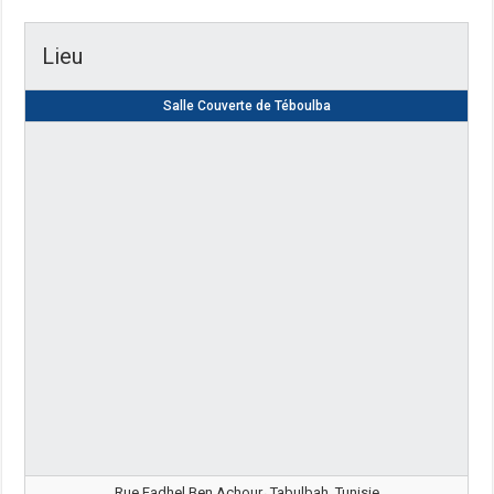
Lieu
Salle Couverte de Téboulba
Rue Fadhel Ben Achour، Tabulbah, Tunisie