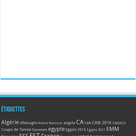
Étiquettes
CA
Algérie
CAN 2016
Allemagne
angola
CAN
Amine Bannour
CAN2022
EMM
egypte
Coupe de Tunisie
Egypte 2016
Danemark
Egypte 2021
EST