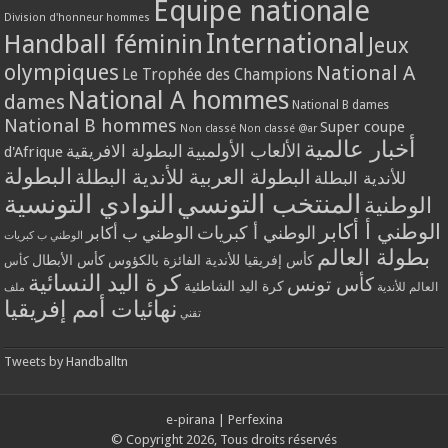
Equipe nationale
Division d'honneur hommes
International
Handball féminin
Jeux
olympiques
National A
Le Trophée des Champions
National A hommes
dames
National B dames
National B hommes
Super coupe
Non classé
Non classé @ar
أخبار عالمية
الألعاب الأولمبية
البطولة الافريقية
d'Afrique
البطولة
البطولة العربية للأندية البطلة
للأندية البطلة
المنتخب التونسي
النوادي التونسية
الوطنية
الوطني أ أكابر
الوطني أ كبريات
الوطني ب أكابر
الوطني ب كبريات
بطولة العالم
كأس إفريقيا للأندية الفائزة بالكؤوس
كأس الأبطال
كأس
كرة اليد النسائية
كأس تونس
كرة اليد الشاطئية
العالم للأندية
ملف
نهائيات أمم إفريقيا
تقني
Tweets by Handballtn
e-pirana
|
Perfexina
© Copyright 2026, Tous droits réservés