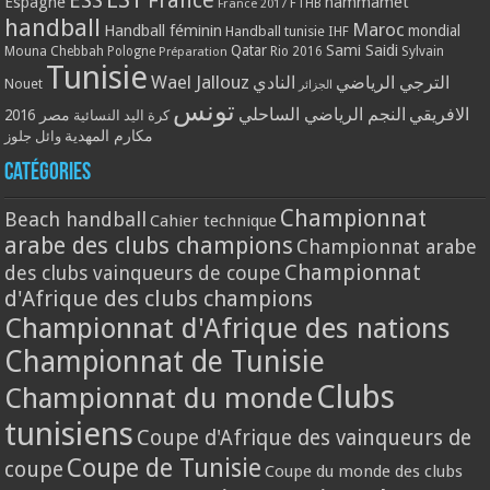
ESS
France
Espagne
hammamet
France 2017
FTHB
handball
Maroc
Handball féminin
mondial
Handball tunisie
IHF
Qatar
Sami Saidi
Mouna Chebbah
Pologne
Rio 2016
Sylvain
Préparation
Tunisie
Wael Jallouz
الترجي الرياضي
النادي
Nouet
الجزائر
تونس
الافريقي
النجم الرياضي الساحلي
مصر 2016
كرة اليد النسائية
مكارم المهدية
وائل جلوز
Catégories
Championnat
Beach handball
Cahier technique
arabe des clubs champions
Championnat arabe
Championnat
des clubs vainqueurs de coupe
d'Afrique des clubs champions
Championnat d'Afrique des nations
Championnat de Tunisie
Clubs
Championnat du monde
tunisiens
Coupe d'Afrique des vainqueurs de
Coupe de Tunisie
coupe
Coupe du monde des clubs