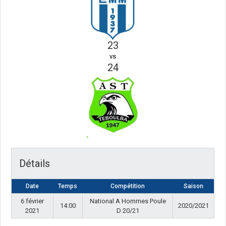
23
vs
24
Détails
Date
Temps
Compétition
Saison
6 février
National A Hommes Poule
14:00
2020/2021
2021
D 20/21