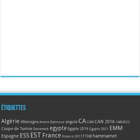
Étiquettes
CA
Algérie
CAN 2016
Allemagne
angola
CAN
Amine Bannour
CAN2022
EMM
egypte
Coupe de Tunisie
Egypte 2016
Danemark
Egypte 2021
EST
ESS
France
Espagne
hammamet
France 2017
FTHB