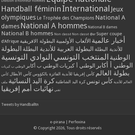
Division d'honneur hommes
International
Handball féminin
Jeux
olympiques
National A
Le Trophée des Champions
National A hommes
dames
National B dames
National B hommes
Super coupe
Non classé
Non classé @ar
أخبار عالمية
الألعاب الأولمبية
البطولة الافريقية
d'Afrique
البطولة
البطولة العربية للأندية البطلة
للأندية البطلة
المنتخب التونسي
النوادي التونسية
الوطنية
الوطني أ أكابر
الوطني أ كبريات
الوطني ب أكابر
الوطني ب كبريات
بطولة العالم
كأس إفريقيا للأندية الفائزة بالكؤوس
كأس الأبطال
كأس
كرة اليد النسائية
كأس تونس
كرة اليد الشاطئية
العالم للأندية
ملف
نهائيات أمم إفريقيا
تقني
Tweets by Handballtn
e-pirana
|
Perfexina
© Copyright 2026, Tous droits réservés