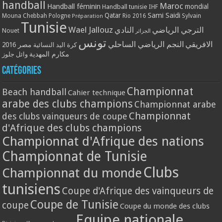
handball
Maroc
Handball féminin
mondial
Handball tunisie
IHF
Qatar
Sami Saidi
Mouna Chebbah
Pologne
Rio 2016
Sylvain
Préparation
Tunisie
Wael Jallouz
الترجي الرياضي
النادي
Nouet
الجزائر
تونس
الافريقي
النجم الرياضي الساحلي
مصر 2016
كرة اليد النسائية
مكارم المهدية
وائل جلوز
Catégories
Championnat
Beach handball
Cahier technique
arabe des clubs champions
Championnat arabe
Championnat
des clubs vainqueurs de coupe
d'Afrique des clubs champions
Championnat d'Afrique des nations
Championnat de Tunisie
Clubs
Championnat du monde
tunisiens
Coupe d'Afrique des vainqueurs de
Coupe de Tunisie
coupe
Coupe du monde des clubs
Equipe nationale