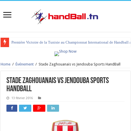
Première Victoire de la Tunisie au Championnat International de Handball 
Home
/
Événement
/
Stade Zaghouanais vs Jendouba Sports HandBall
Stade Zaghouanais vs Jendouba Sports
HandBall
13 février 2016