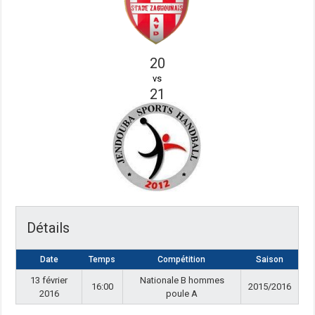
20
vs
21
Détails
Date
Temps
Compétition
Saison
13 février
Nationale B hommes
16:00
2015/2016
2016
poule A