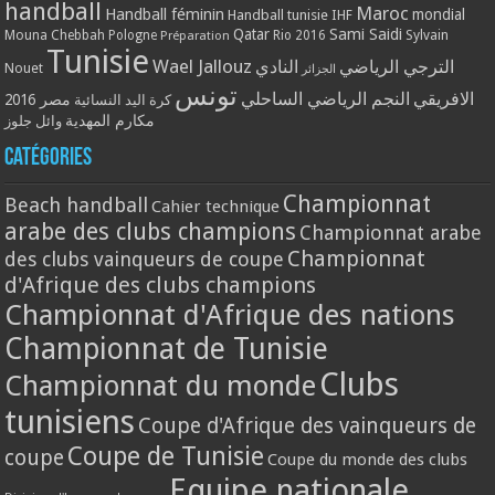
handball
Maroc
Handball féminin
mondial
Handball tunisie
IHF
Qatar
Sami Saidi
Mouna Chebbah
Pologne
Rio 2016
Sylvain
Préparation
Tunisie
Wael Jallouz
الترجي الرياضي
النادي
Nouet
الجزائر
تونس
الافريقي
النجم الرياضي الساحلي
مصر 2016
كرة اليد النسائية
مكارم المهدية
وائل جلوز
Catégories
Championnat
Beach handball
Cahier technique
arabe des clubs champions
Championnat arabe
Championnat
des clubs vainqueurs de coupe
d'Afrique des clubs champions
Championnat d'Afrique des nations
Championnat de Tunisie
Clubs
Championnat du monde
tunisiens
Coupe d'Afrique des vainqueurs de
Coupe de Tunisie
coupe
Coupe du monde des clubs
Equipe nationale