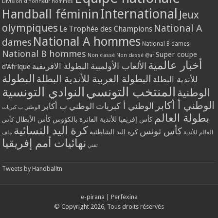
Division d'honneur hommes
International
Handball féminin
Jeux
olympiques
National A
Le Trophée des Champions
National A hommes
dames
National B dames
National B hommes
Super coupe
Non classé
Non classé @ar
أخبار عالمية
الألعاب الأولمبية
البطولة الافريقية
d'Afrique
البطولة
البطولة العربية للأندية البطلة
للأندية البطلة
المنتخب التونسي
النوادي التونسية
الوطنية
الوطني أ أكابر
الوطني أ كبريات
الوطني ب أكابر
الوطني ب كبريات
بطولة العالم
كأس إفريقيا للأندية الفائزة بالكؤوس
كأس الأبطال
كأس
كرة اليد النسائية
كأس تونس
كرة اليد الشاطئية
العالم للأندية
ملف
نهائيات أمم إفريقيا
تقني
Tweets by Handballtn
e-pirana
|
Perfexina
© Copyright 2026, Tous droits réservés