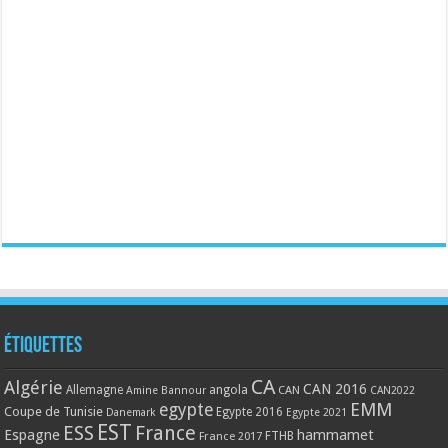
Étiquettes
CA
Algérie
CAN 2016
Allemagne
angola
CAN
Amine Bannour
CAN2022
EMM
egypte
Coupe de Tunisie
Egypte 2016
Danemark
Egypte 2021
EST
ESS
France
Espagne
hammamet
France 2017
FTHB