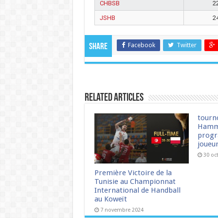
CHBSB
2
JSHB
2
Facebook
Twitter
Share
Related Articles
tourn
Hamm
progr
joueu
30 oc
Première Victoire de la
Tunisie au Championnat
International de Handball
au Koweït
7 novembre 2024