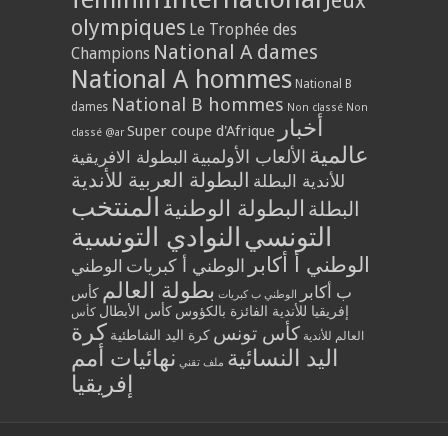
Jeux
olympiques
Le Trophée des
National A dames
Champions
National A hommes
National B
National B hommes
dames
Non classé
Non
أخبار
Super coupe d'Afrique
classé @ar
عالمية
الألعاب الأولمبية
البطولة الافريقية
البطولة العربية للأندية
للأندية البطلة
المنتخب
البطولة الوطنية
البطلة
التونسي
النوادي التونسية
الوطني أ أكابر
الوطني أ كبريات
الوطني
بطولة العالم
ب أكابر
كأس
الوطني ب كبريات
إفريقيا للأندية الفائزة بالكؤوس
كأس الأبطال
كأس
كرة
كأس تونس
كرة اليد الشاطئية
العالم للأندية
اليد النسائية
نهائيات أمم
ملف تقني
إفريقيا