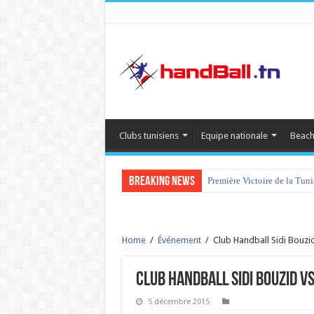
Clubs tunisiens
Equipe nationale
Beach
Breaking News
Première Victoire de la Tun
Home
/
Événement
/
Club Handball Sidi Bouzi
Club Handball Sidi Bouzid 
5 décembre 2015