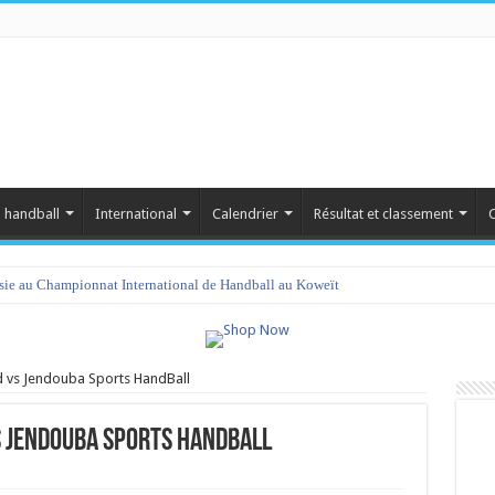
 handball
International
Calendrier
Résultat et classement
C
isie au Championnat International de Handball au Koweït
d vs Jendouba Sports HandBall
vs Jendouba Sports HandBall