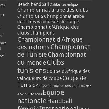
Beach handball
Cahier technique
CAN
Championnat arabe des clubs
gne
champions
Championnat arabe
des clubs vainqueurs de coupe
Championnat d'Afrique des
n
clubs champions
mi
Championnat d'Afrique
louz
Championnat
des nations
ا
de Tunisie
Championnat
الر
Clubs
du monde
tunisiens
Coupe d'Afrique des
Coupe de
vainqueurs de coupe
Tunisie
Coupe du monde des clubs
Division
Equipe
d'honneur hommes
nationale
Handball
International
féminin