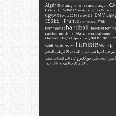
CA
Algérie
Allemagne
angola
Amine Bannour
CAN 2016
Coupe de Tunisie
CAN2022
Danemark
EMM
egypte
Espa
Egypte 2016
Egypte 2021
EST
ESS
France
France 2017
FTHB
handball
hammamet
Handball fémini
Maroc
mondial
Handball tunisie
IHF
Mouna
Qatar
Sa
Chebbah
Pologne
Rio 2016
Préparation
Tunisie
Wael Jal
Saidi
Sylvain Nouet
لترجي الرياضي
النادي الافريقي
النجم
الجزائر
تونس
ياضي الساحلي
مصر
كرة اليد النسائية
مكارم المهدية
2016
وائل جلوز