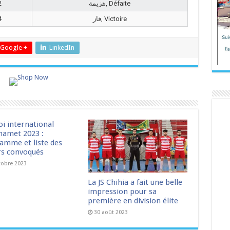
2
هزيمة, Défaite
4
فاز, Victoire
Google +
LinkedIn
oi international
amet 2023 :
amme et liste des
rs convoqués
tobre 2023
La JS Chihia a fait une belle
impression pour sa
première en division élite
30 août 2023