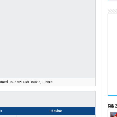
med Bouazizi, Sidi Bouzid, Tunisie
CAN 2
ts
Résultat