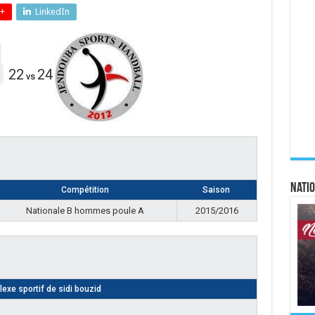
+
LinkedIn
22
24
vs
Natio
Compétition
Saison
Nationale B hommes poule A
2015/2016
exe sportif de sidi bouzid