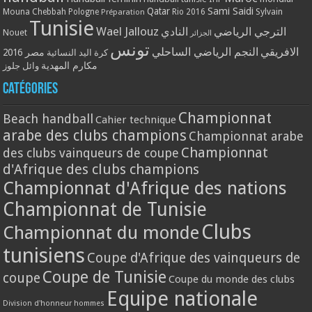
Qatar
Sami Saidi
Mouna Chebbah
Pologne
Rio 2016
Sylvain
Préparation
Tunisie
Wael Jallouz
الترجي الرياضي
النادي
Nouet
الجزائر
تونس
الافريقي
النجم الرياضي الساحلي
مصر 2016
كرة اليد النسائية
مكارم المهدية
وائل جلوز
Catégories
Championnat
Beach handball
Cahier technique
arabe des clubs champions
Championnat arabe
Championnat
des clubs vainqueurs de coupe
d'Afrique des clubs champions
Championnat d'Afrique des nations
Championnat de Tunisie
Clubs
Championnat du monde
tunisiens
Coupe d'Afrique des vainqueurs de
Coupe de Tunisie
coupe
Coupe du monde des clubs
Equipe nationale
Division d'honneur hommes