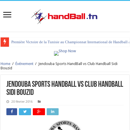
Première Victoire de la Tunisie au Championnat International de Handball 
tournoi international Hammamet 2023 : programme et liste des joueurs co
Home
/
Événement
/
Jendouba Sports HandBall vs Club Handball Sidi
Bouzid
Jendouba Sports HandBall vs Club Handball
Sidi Bouzid
20 février 2016