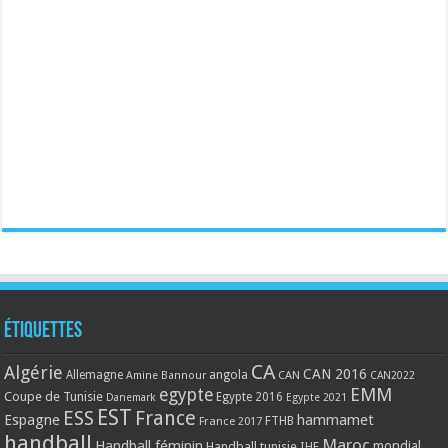
Étiquettes
CA
Algérie
CAN 2016
Allemagne
angola
CAN
Amine Bannour
CAN2022
EMM
egypte
Coupe de Tunisie
Egypte 2016
Danemark
Egypte 2021
EST
ESS
France
Espagne
hammamet
France 2017
FTHB
handball
Maroc
Handball féminin
mondial
Handball tunisie
IHF