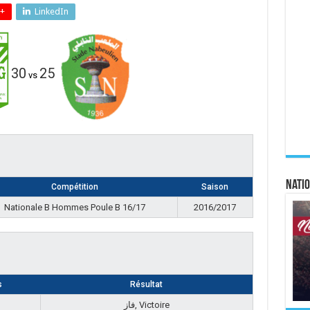
+
LinkedIn
30
25
vs
Natio
Compétition
Saison
Nationale B Hommes Poule B 16/17
2016/2017
s
Résultat
فاز, Victoire