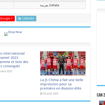
هزيمة, Défaite
Google +
LinkedIn
oi international
amet 2023 :
amme et liste des
rs convoqués
tobre 2023
La JS Chihia a fait une belle
impression pour sa
première en division élite
30 août 2023
CAN 2