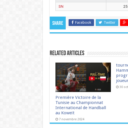
SN
25
Facebook
Twitter
Share
Related Articles
tourn
Hamm
progr
joueu
30 oc
Première Victoire de la
Tunisie au Championnat
International de Handball
au Koweït
7 novembre 2024