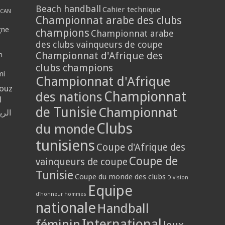
Beach handball
Cahier technique
CAN
Championnat arabe des clubs
gne
champions
Championnat arabe
des clubs vainqueurs de coupe
Championnat d'Afrique des
n
clubs champions
mi
Championnat d'Afrique
louz
Championnat
des nations
ا
de Tunisie
Championnat
الر
Clubs
du monde
tunisiens
Coupe d'Afrique des
Coupe de
vainqueurs de coupe
Tunisie
Coupe du monde des clubs
Division
Equipe
d'honneur hommes
nationale
Handball
International
féminin