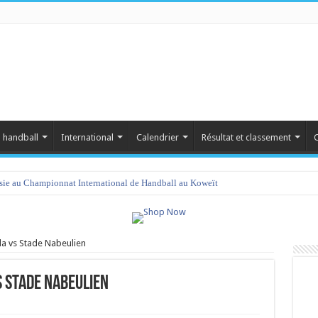
 handball
International
Calendrier
Résultat et classement
C
isie au Championnat International de Handball au Koweït
a vs Stade Nabeulien
s Stade Nabeulien