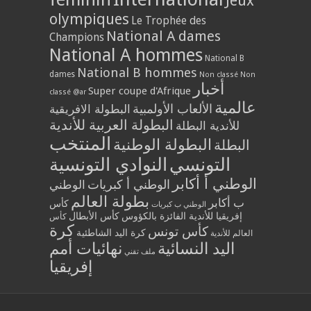
Jeux
olympiques
Le Trophée des
National A dames
Champions
National A hommes
National B
National B hommes
dames
Non classé
Non
أخبار
Super coupe d'Afrique
classé @ar
عالمية
الألعاب الأولمبية
البطولة الافريقية
البطولة العربية للأندية
للأندية البطلة
المنتخب
البطولة الوطنية
البطلة
التونسي
النوادي التونسية
الوطني أ أكابر
الوطني أ كبريات
الوطني
بطولة العالم
ب أكابر
كأس
الوطني ب كبريات
إفريقيا للأندية الفائزة بالكؤوس
كأس الأبطال
كأس
كرة
كأس تونس
كرة اليد الشاطئية
العالم للأندية
اليد النسائية
نهائيات أمم
ملف تقني
إفريقيا