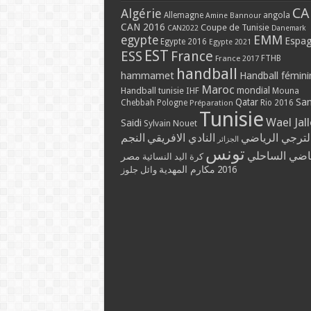
CA
Algérie
Allemagne
angola
Amine Bannour
CAN 2016
Coupe de Tunisie
CAN2022
Danemark
EMM
egypte
Espa
Egypte 2016
Egypte 2021
EST
ESS
France
France 2017
FTHB
handball
hammamet
Handball fémini
Maroc
mondial
Handball tunisie
IHF
Mouna
Qatar
Sa
Chebbah
Pologne
Rio 2016
Préparation
Tunisie
Wael Jal
Saidi
Sylvain Nouet
لترجي الرياضي
النادي الافريقي
النجم
الجزائر
تونس
ياضي الساحلي
مصر
كرة اليد النسائية
مكارم المهدية
2016
وائل جلوز