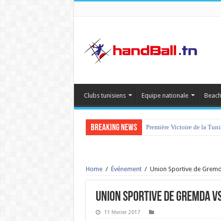
Clubs tunisiens
Equipe nationale
Beach
Breaking News
Première Victoire de la Tun
Home
/
Événement
/
Union Sportive de Gremd
Union Sportive de Gremda v
11 février 2017