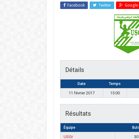
Facebook
Twitter
Google 
Détails
Date
Temps
11 février 2017
15:00
Résultats
Équipe
But
USGr
30