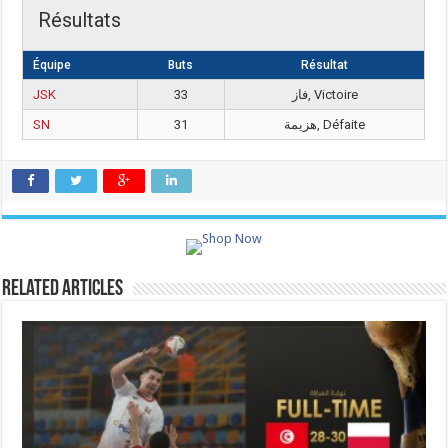
Résultats
Équipe
Buts
Résultat
JSK
33
فاز, Victoire
SN
31
هزيمة, Défaite
Related Articles