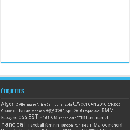
Étiquettes
CA
Algérie
CAN 2016
Allemagne
angola
CAN
Amine Bannour
CAN2022
EMM
egypte
Coupe de Tunisie
Egypte 2016
Danemark
Egypte 2021
EST
ESS
France
Espagne
hammamet
France 2017
FTHB
handball
Maroc
Handball féminin
mondial
Handball tunisie
IHF