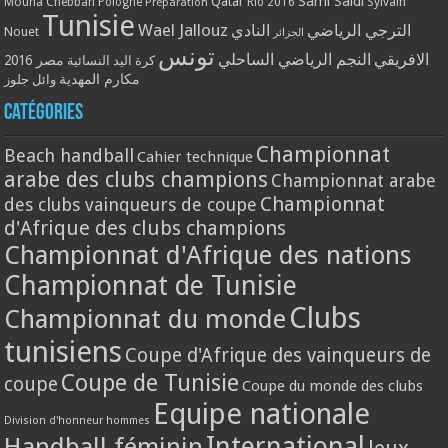
Qatar
Sami Saidi
Mouna Chebbah
Pologne
Rio 2016
Sylvain
Préparation
Tunisie
Wael Jallouz
الترجي الرياضي
النادي
Nouet
الجزائر
تونس
الافريقي
النجم الرياضي الساحلي
مصر 2016
كرة اليد النسائية
مكارم المهدية
وائل جلوز
Catégories
Championnat
Beach handball
Cahier technique
arabe des clubs champions
Championnat arabe
Championnat
des clubs vainqueurs de coupe
d'Afrique des clubs champions
Championnat d'Afrique des nations
Championnat de Tunisie
Clubs
Championnat du monde
tunisiens
Coupe d'Afrique des vainqueurs de
Coupe de Tunisie
coupe
Coupe du monde des clubs
Equipe nationale
Division d'honneur hommes
International
Handball féminin