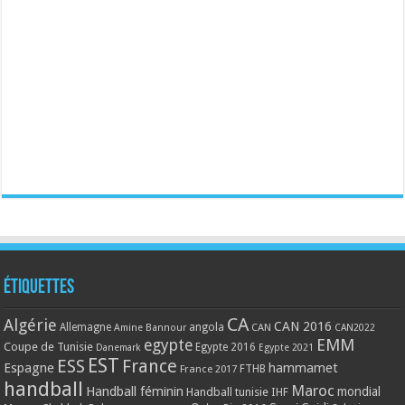
Étiquettes
CA
Algérie
CAN 2016
Allemagne
angola
CAN
Amine Bannour
CAN2022
EMM
egypte
Coupe de Tunisie
Egypte 2016
Danemark
Egypte 2021
EST
ESS
France
Espagne
hammamet
France 2017
FTHB
handball
Maroc
Handball féminin
mondial
Handball tunisie
IHF