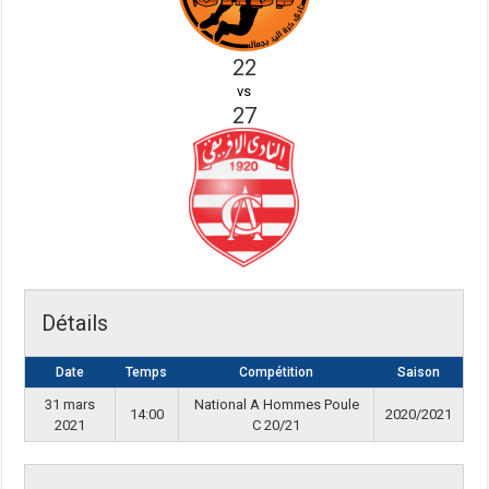
22
vs
27
Détails
Date
Temps
Compétition
Saison
31 mars
National A Hommes Poule
14:00
2020/2021
2021
C 20/21