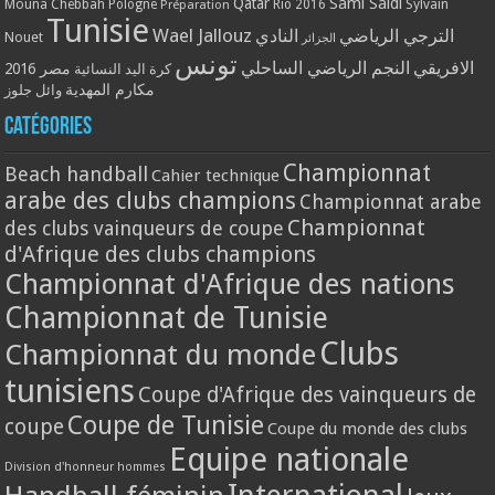
Qatar
Sami Saidi
Mouna Chebbah
Pologne
Rio 2016
Sylvain
Préparation
Tunisie
Wael Jallouz
الترجي الرياضي
النادي
Nouet
الجزائر
تونس
الافريقي
النجم الرياضي الساحلي
مصر 2016
كرة اليد النسائية
مكارم المهدية
وائل جلوز
Catégories
Championnat
Beach handball
Cahier technique
arabe des clubs champions
Championnat arabe
Championnat
des clubs vainqueurs de coupe
d'Afrique des clubs champions
Championnat d'Afrique des nations
Championnat de Tunisie
Clubs
Championnat du monde
tunisiens
Coupe d'Afrique des vainqueurs de
Coupe de Tunisie
coupe
Coupe du monde des clubs
Equipe nationale
Division d'honneur hommes