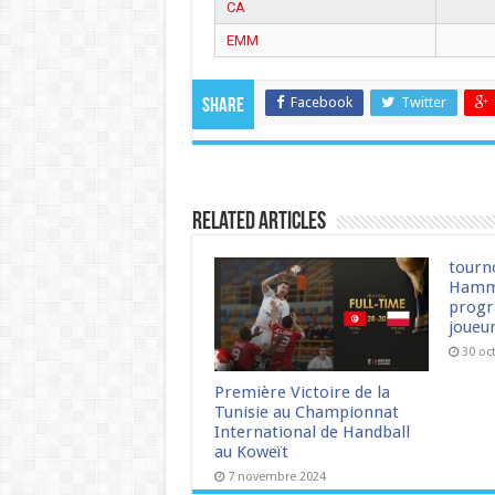
CA
EMM
Facebook
Twitter
Share
Related Articles
tourn
Hamm
progr
joueu
30 oc
Première Victoire de la
Tunisie au Championnat
International de Handball
au Koweït
7 novembre 2024