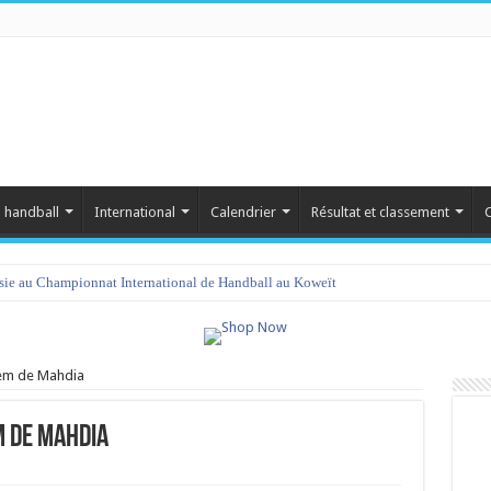
 handball
International
Calendrier
Résultat et classement
C
isie au Championnat International de Handball au Koweït
rem de Mahdia
m de Mahdia