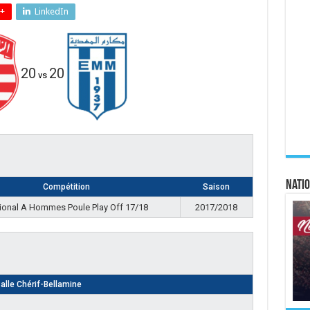
+
LinkedIn
20
20
vs
Natio
Compétition
Saison
ional A Hommes Poule Play Off 17/18
2017/2018
alle Chérif-Bellamine