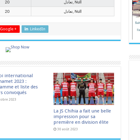
20
تعادل, Null
20
تعادل, Null
Google +
LinkedIn
oi international
amet 2023 :
amme et liste des
rs convoqués
tobre 2023
La JS Chihia a fait une belle
impression pour sa
première en division élite
30 août 2023