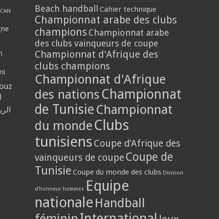
Beach handball
Cahier technique
CAN
Championnat arabe des clubs
gne
champions
Championnat arabe
des clubs vainqueurs de coupe
Championnat d'Afrique des
n
clubs champions
mi
Championnat d'Afrique
louz
Championnat
des nations
ا
de Tunisie
Championnat
الر
Clubs
du monde
tunisiens
Coupe d'Afrique des
Coupe de
vainqueurs de coupe
Tunisie
Coupe du monde des clubs
Division
Equipe
d'honneur hommes
nationale
Handball
International
féminin