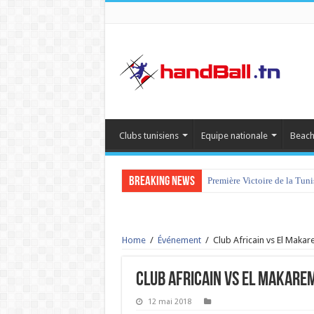
Clubs tunisiens
Equipe nationale
Beach
Breaking News
Première Victoire de la Tun
Home
/
Événement
/
Club Africain vs El Maka
Club Africain vs El Makare
12 mai 2018