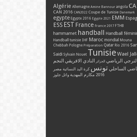
CA
Algérie
Allemagne
angola
Amine Bannour
CAN 2016
Coupe de Tunisie
CAN2022
Danemark
EMM
egypte
Espa
Egypte 2016
Egypte 2021
EST
ESS
France
France 2017
FTHB
handball
hammamet
Handball fémini
Maroc
mondial
Handball tunisie
IHF
Mouna
Qatar
Sa
Chebbah
Pologne
Rio 2016
Préparation
Tunisie
Wael Jal
Saidi
Sylvain Nouet
لترجي الرياضي
النادي الافريقي
النجم
الجزائر
تونس
ياضي الساحلي
مصر
كرة اليد النسائية
مكارم المهدية
2016
وائل جلوز