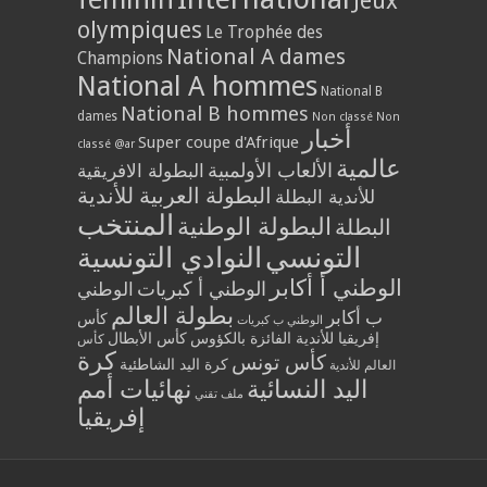
Jeux
olympiques
Le Trophée des
National A dames
Champions
National A hommes
National B
National B hommes
dames
Non classé
Non
أخبار
Super coupe d'Afrique
classé @ar
عالمية
الألعاب الأولمبية
البطولة الافريقية
البطولة العربية للأندية
للأندية البطلة
المنتخب
البطولة الوطنية
البطلة
التونسي
النوادي التونسية
الوطني أ أكابر
الوطني أ كبريات
الوطني
بطولة العالم
ب أكابر
كأس
الوطني ب كبريات
إفريقيا للأندية الفائزة بالكؤوس
كأس الأبطال
كأس
كرة
كأس تونس
كرة اليد الشاطئية
العالم للأندية
اليد النسائية
نهائيات أمم
ملف تقني
إفريقيا