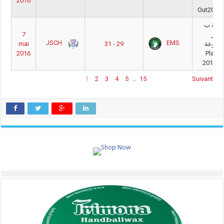
2016
-
Out2015
طنية ب
7
كابر
JSCH
EMS
mai
31 - 29
جموعة
2016
Play- 
2015/2
1
2
3
4
5
…
15
Suivant