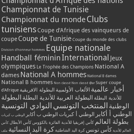
Championnat d'Afrique des nations
Championnat de Tunisie
Clubs
Championnat du monde
tunisiens
Coupe d'Afrique des vainqueurs de
Coupe de Tunisie
coupe
Coupe du monde des clubs
Equipe nationale
Division d'honneur hommes
International
Handball féminin
Jeux
olympiques
National A
Le Trophée des Champions
National A hommes
dames
National B dames
National B hommes
Super coupe
Non classé
Non classé @ar
أخبار عالمية
الألعاب الأولمبية
البطولة الافريقية
d'Afrique
البطولة
البطولة العربية للأندية البطلة
للأندية البطلة
المنتخب التونسي
النوادي التونسية
الوطنية
الوطني أ أكابر
الوطني أ كبريات
الوطني ب أكابر
الوطني ب كبريات
بطولة العالم
كأس إفريقيا للأندية الفائزة بالكؤوس
كأس الأبطال
كأس
كرة اليد النسائية
كأس تونس
كرة اليد الشاطئية
العالم للأندية
ملف