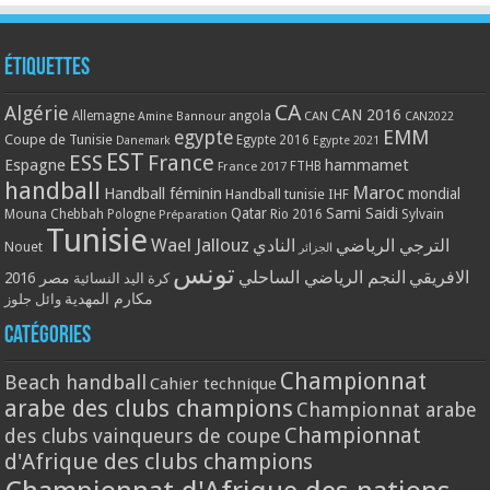
Étiquettes
CA
Algérie
CAN 2016
Allemagne
angola
CAN
Amine Bannour
CAN2022
EMM
egypte
Coupe de Tunisie
Egypte 2016
Danemark
Egypte 2021
EST
ESS
France
Espagne
hammamet
France 2017
FTHB
handball
Maroc
Handball féminin
mondial
Handball tunisie
IHF
Qatar
Sami Saidi
Mouna Chebbah
Pologne
Rio 2016
Sylvain
Préparation
Tunisie
Wael Jallouz
الترجي الرياضي
النادي
Nouet
الجزائر
تونس
الافريقي
النجم الرياضي الساحلي
مصر 2016
كرة اليد النسائية
مكارم المهدية
وائل جلوز
Catégories
Championnat
Beach handball
Cahier technique
arabe des clubs champions
Championnat arabe
Championnat
des clubs vainqueurs de coupe
d'Afrique des clubs champions