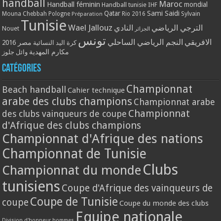
handball
Maroc
Handball féminin
mondial
Handball tunisie
IHF
Qatar
Sami Saidi
Mouna Chebbah
Pologne
Rio 2016
Sylvain
Préparation
Tunisie
Wael Jallouz
الترجي الرياضي
النادي
Nouet
الجزائر
تونس
الافريقي
النجم الرياضي الساحلي
مصر 2016
كرة اليد النسائية
مكارم المهدية
وائل جلوز
Catégories
Championnat
Beach handball
Cahier technique
arabe des clubs champions
Championnat arabe
Championnat
des clubs vainqueurs de coupe
d'Afrique des clubs champions
Championnat d'Afrique des nations
Championnat de Tunisie
Clubs
Championnat du monde
tunisiens
Coupe d'Afrique des vainqueurs de
Coupe de Tunisie
coupe
Coupe du monde des clubs
Equipe nationale
Division d'honneur hommes