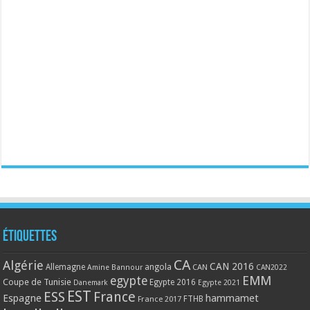
Étiquettes
CA
Algérie
CAN 2016
Allemagne
angola
CAN
Amine Bannour
CAN2022
EMM
egypte
Coupe de Tunisie
Egypte 2016
Danemark
Egypte 2021
EST
ESS
France
Espagne
hammamet
France 2017
FTHB