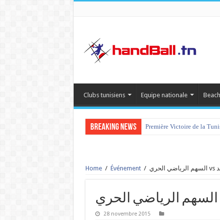
Clubs tunisiens
Equipe nationale
Beach
Breaking News
Première Victoire de la Tun
Home
/
Événement
/
ري
28 novembre 2015