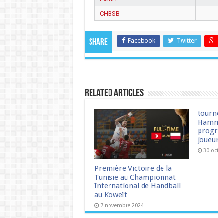
CHBSB
Facebook
Twitter
Share
Related Articles
tourn
Hamm
progr
joueu
30 oc
Première Victoire de la
Tunisie au Championnat
International de Handball
au Koweït
7 novembre 2024