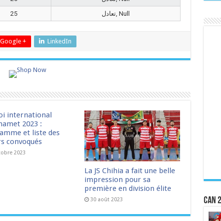
25
تعادل, Null
Google +
LinkedIn
oi international
amet 2023 :
amme et liste des
rs convoqués
tobre 2023
La JS Chihia a fait une belle
impression pour sa
première en division élite
CAN 2
30 août 2023