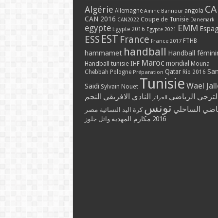
CA
Algérie
Allemagne
angola
Amine Bannour
CAN 2016
Coupe de Tunisie
CAN2022
Danemark
EMM
egypte
Espa
Egypte 2016
Egypte 2021
EST
ESS
France
France 2017
FTHB
handball
hammamet
Handball fémini
Maroc
mondial
Handball tunisie
IHF
Mouna
Qatar
Sa
Chebbah
Pologne
Rio 2016
Préparation
Tunisie
Wael Jal
Saidi
Sylvain Nouet
لترجي الرياضي
النادي الافريقي
النجم
الجزائر
تونس
ياضي الساحلي
مصر
كرة اليد النسائية
مكارم المهدية
2016
وائل جلوز