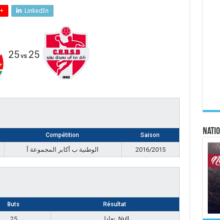
+
LinkedIn
25
25
vs
Natio
Compétition
Saison
الوطنية ب أكابر المجموعة أ
2016/2015
Buts
Résultat
25
تعادل, Null