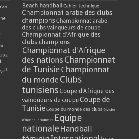
Beach handball
Cahier technique
CAN
Championnat arabe des clubs
gne
champions
Championnat arabe
des clubs vainqueurs de coupe
Championnat d'Afrique des
n
clubs champions
mi
Championnat d'Afrique
louz
Championnat
des nations
ا
de Tunisie
Championnat
الر
Clubs
du monde
tunisiens
Coupe d'Afrique des
Coupe de
vainqueurs de coupe
Tunisie
Coupe du monde des clubs
Division
Equipe
d'honneur hommes
nationale
Handball
International
féminin