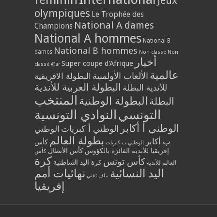
Jeux
olympiques
Le Trophée des
National A dames
Champions
National A hommes
National B
National B hommes
dames
Non classé
Non
أخبار
Super coupe d'Afrique
classé @ar
عالمية
الألعاب الأولمبية
البطولة الافريقية
البطولة العربية للأندية
للأندية البطلة
المنتخب
البطولة الوطنية
البطلة
التونسي
النوادي التونسية
الوطني أ أكابر
الوطني أ كبريات
الوطني
بطولة العالم
ب أكابر
كأس
الوطني ب كبريات
إفريقيا للأندية الفائزة بالكؤوس
كأس الأبطال
كأس
كرة
كأس تونس
كرة اليد الشاطئية
العالم للأندية
اليد النسائية
نهائيات أمم
ملف تقني
إفريقيا