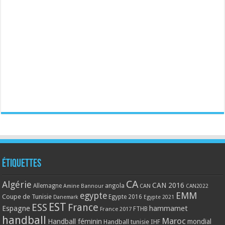
Étiquettes
CA
Algérie
CAN 2016
Allemagne
angola
CAN
Amine Bannour
CAN2022
EMM
egypte
Coupe de Tunisie
Egypte 2016
Danemark
Egypte 2021
EST
ESS
France
Espagne
hammamet
France 2017
FTHB
handball
Maroc
Handball féminin
mondial
Handball tunisie
IHF