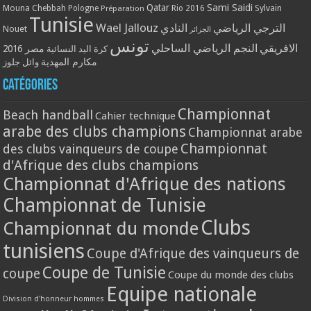
Qatar
Sami Saidi
Mouna Chebbah
Pologne
Rio 2016
Sylvain
Préparation
Tunisie
Wael Jallouz
الترجي الرياضي
النادي
Nouet
الجزائر
تونس
الافريقي
النجم الرياضي الساحلي
مصر 2016
كرة اليد النسائية
مكارم المهدية
وائل جلوز
Catégories
Championnat
Beach handball
Cahier technique
arabe des clubs champions
Championnat arabe
Championnat
des clubs vainqueurs de coupe
d'Afrique des clubs champions
Championnat d'Afrique des nations
Championnat de Tunisie
Clubs
Championnat du monde
tunisiens
Coupe d'Afrique des vainqueurs de
Coupe de Tunisie
coupe
Coupe du monde des clubs
Equipe nationale
Division d'honneur hommes