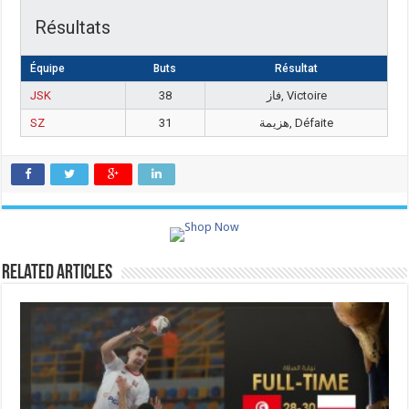
Résultats
Équipe
Buts
Résultat
JSK
38
فاز, Victoire
SZ
31
هزيمة, Défaite
Related Articles