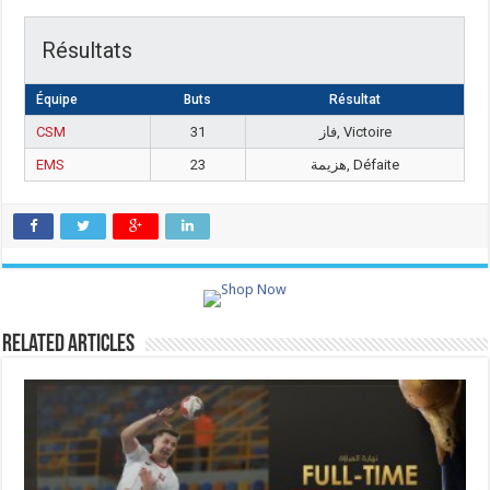
Résultats
Équipe
Buts
Résultat
CSM
31
فاز, Victoire
EMS
23
هزيمة, Défaite
Related Articles