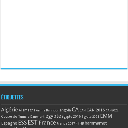
Étiquettes
CA
Algérie
CAN 2016
Allemagne
angola
CAN
Amine Bannour
CAN2022
EMM
egypte
Coupe de Tunisie
Egypte 2016
Danemark
Egypte 2021
EST
ESS
France
Espagne
hammamet
France 2017
FTHB