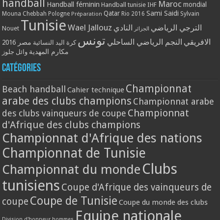
handball
Maroc
Handball féminin
mondial
Handball tunisie
IHF
Qatar
Sami Saidi
Mouna Chebbah
Pologne
Rio 2016
Sylvain
Préparation
Tunisie
Wael Jallouz
الترجي الرياضي
النادي
Nouet
الجزائر
تونس
الافريقي
النجم الرياضي الساحلي
مصر 2016
كرة اليد النسائية
مكارم المهدية
وائل جلوز
Catégories
Championnat
Beach handball
Cahier technique
arabe des clubs champions
Championnat arabe
Championnat
des clubs vainqueurs de coupe
d'Afrique des clubs champions
Championnat d'Afrique des nations
Championnat de Tunisie
Clubs
Championnat du monde
tunisiens
Coupe d'Afrique des vainqueurs de
Coupe de Tunisie
coupe
Coupe du monde des clubs
Equipe nationale
Division d'honneur hommes