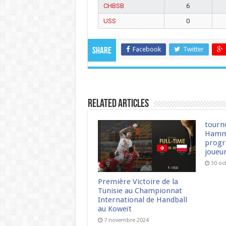
CHBSB
6
USS
0
Facebook
Twitter
Share
Related Articles
tourn
Hamm
progr
joueu
30 oc
Première Victoire de la
Tunisie au Championnat
International de Handball
au Koweït
7 novembre 2024