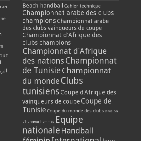
Beach handball
Cahier technique
CAN
Championnat arabe des clubs
gne
champions
Championnat arabe
des clubs vainqueurs de coupe
Championnat d'Afrique des
n
clubs champions
mi
Championnat d'Afrique
louz
Championnat
des nations
ا
de Tunisie
Championnat
الر
Clubs
du monde
tunisiens
Coupe d'Afrique des
Coupe de
vainqueurs de coupe
Tunisie
Coupe du monde des clubs
Division
Equipe
d'honneur hommes
nationale
Handball
International
féminin