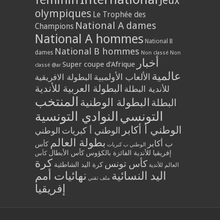
Jeux
olympiques
Le Trophée des
National A dames
Champions
National A hommes
National B
National B hommes
dames
Non classé
Non
أخبار
Super coupe d'Afrique
classé @ar
عالمية
الألعاب الأولمبية
البطولة الافريقية
البطولة العربية للأندية
للأندية البطلة
المنتخب
البطولة الوطنية
البطلة
التونسي
النوادي التونسية
الوطني أ أكابر
الوطني أ كبريات
الوطني
بطولة العالم
ب أكابر
كأس
الوطني ب كبريات
إفريقيا للأندية الفائزة بالكؤوس
كأس الأبطال
كأس
كرة
كأس تونس
كرة اليد الشاطئية
العالم للأندية
اليد النسائية
نهائيات أمم
ملف تقني
إفريقيا