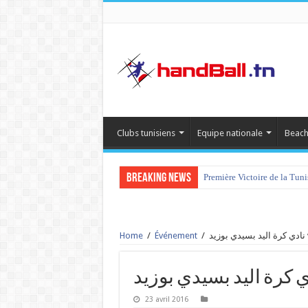
Clubs tunisiens
Equipe nationale
Beach
Breaking News
Première Victoire de la Tun
Home
/
Événement
/
23 avril 2016