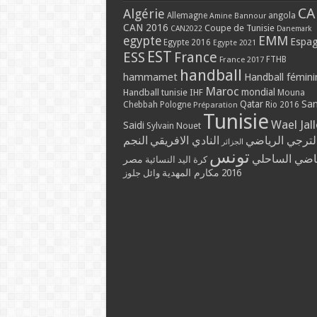
CA
Algérie
Allemagne
angola
Amine Bannour
CAN 2016
Coupe de Tunisie
CAN2022
Danemark
EMM
egypte
Espa
Egypte 2016
Egypte 2021
EST
ESS
France
France 2017
FTHB
handball
hammamet
Handball fémini
Maroc
mondial
Handball tunisie
IHF
Mouna
Qatar
Sa
Chebbah
Pologne
Rio 2016
Préparation
Tunisie
Wael Jal
Saidi
Sylvain Nouet
لترجي الرياضي
النادي الافريقي
النجم
الجزائر
تونس
ياضي الساحلي
مصر
كرة اليد النسائية
مكارم المهدية
2016
وائل جلوز