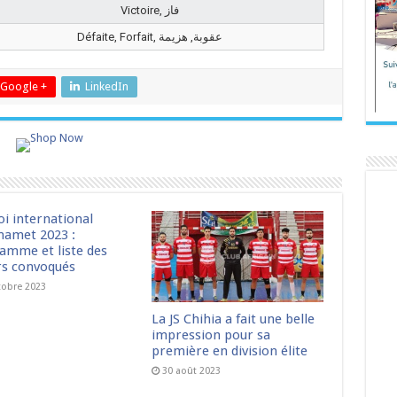
Victoire, فاز
Défaite, Forfait, عقوبة, هزيمة
Google +
LinkedIn
oi international
amet 2023 :
amme et liste des
rs convoqués
tobre 2023
La JS Chihia a fait une belle
impression pour sa
première en division élite
30 août 2023