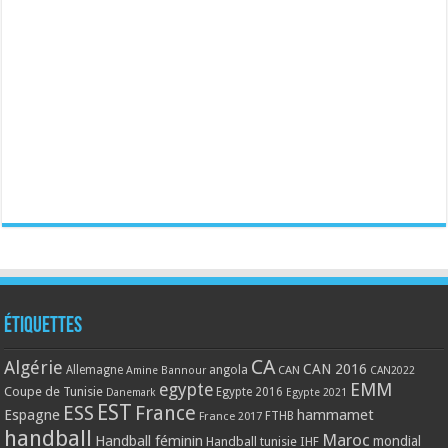
Étiquettes
CA
Algérie
CAN 2016
Allemagne
angola
CAN
Amine Bannour
CAN2022
EMM
egypte
Coupe de Tunisie
Egypte 2016
Danemark
Egypte 2021
EST
ESS
France
Espagne
hammamet
France 2017
FTHB
handball
Maroc
Handball féminin
mondial
Handball tunisie
IHF