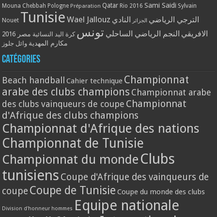
Qatar
Sami Saidi
Mouna Chebbah
Pologne
Rio 2016
Sylvain
Préparation
Tunisie
Wael Jallouz
الترجي الرياضي
النادي
Nouet
الجزائر
تونس
الافريقي
النجم الرياضي الساحلي
مصر 2016
كرة اليد النسائية
مكارم المهدية
وائل جلوز
Catégories
Championnat
Beach handball
Cahier technique
arabe des clubs champions
Championnat arabe
Championnat
des clubs vainqueurs de coupe
d'Afrique des clubs champions
Championnat d'Afrique des nations
Championnat de Tunisie
Clubs
Championnat du monde
tunisiens
Coupe d'Afrique des vainqueurs de
Coupe de Tunisie
coupe
Coupe du monde des clubs
Equipe nationale
Division d'honneur hommes