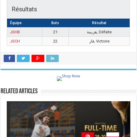
Résultats
Équipe
Buts
Résultat
JSHB
21
هزيمة, Défaite
JSCH
22
فاز, Victoire
Related Articles