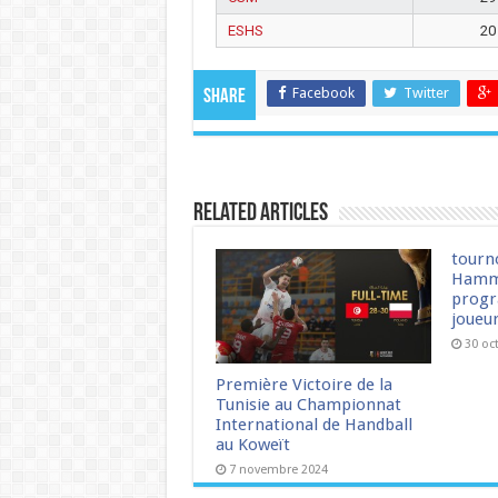
ESHS
20
Facebook
Twitter
Share
Related Articles
tourn
Hamm
progr
joueu
30 oc
Première Victoire de la
Tunisie au Championnat
International de Handball
au Koweït
7 novembre 2024