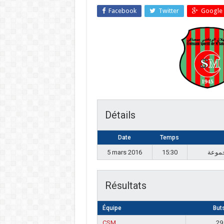
Facebook
Twitter
Google 
Détails
Date
Temps
5 mars 2016
15:30
Résultats
Équipe
But
CSM
29