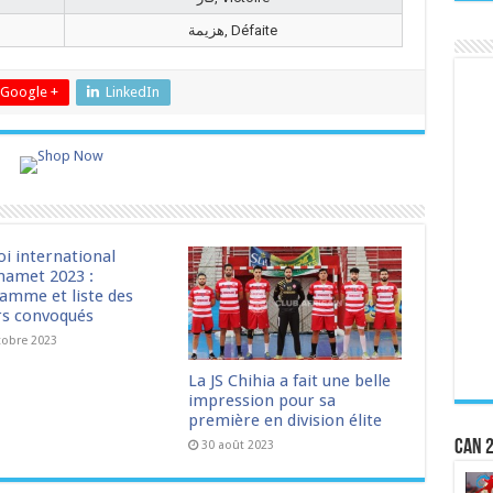
هزيمة, Défaite
Google +
LinkedIn
oi international
amet 2023 :
amme et liste des
rs convoqués
tobre 2023
La JS Chihia a fait une belle
impression pour sa
première en division élite
CAN 2
30 août 2023