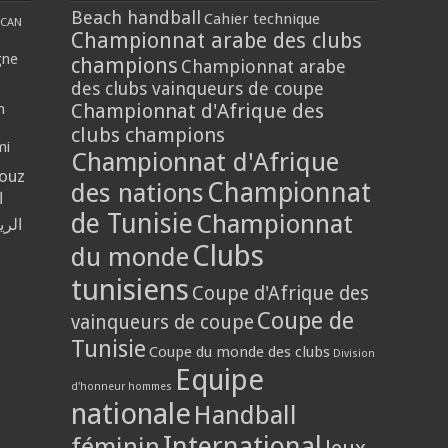
Beach handball
Cahier technique
CAN
Championnat arabe des clubs
gne
champions
Championnat arabe
des clubs vainqueurs de coupe
Championnat d'Afrique des
n
clubs champions
mi
Championnat d'Afrique
louz
Championnat
des nations
ا
de Tunisie
Championnat
الر
Clubs
du monde
tunisiens
Coupe d'Afrique des
Coupe de
vainqueurs de coupe
Tunisie
Coupe du monde des clubs
Division
Equipe
d'honneur hommes
nationale
Handball
International
féminin