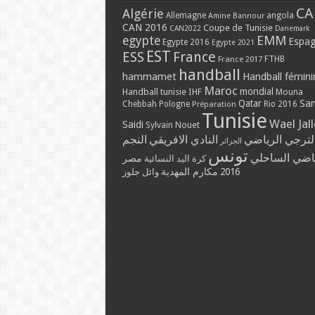
CA
Algérie
Allemagne
angola
Amine Bannour
CAN 2016
Coupe de Tunisie
CAN2022
Danemark
EMM
egypte
Espa
Egypte 2016
Egypte 2021
EST
ESS
France
France 2017
FTHB
handball
hammamet
Handball fémini
Maroc
mondial
Handball tunisie
IHF
Mouna
Qatar
Sa
Chebbah
Pologne
Rio 2016
Préparation
Tunisie
Wael Jal
Saidi
Sylvain Nouet
لترجي الرياضي
النادي الافريقي
النجم
الجزائر
تونس
ياضي الساحلي
مصر
كرة اليد النسائية
مكارم المهدية
2016
وائل جلوز