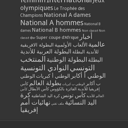
Jeux
olympiques
Le Trophée des
National A dames
Champions
National A hommes
National B
National B hommes
dames
Non classé
Non
أخبار
Super coupe d'Afrique
classé @ar
عالمية
الألعاب الأولمبية
البطولة الافريقية
البطولة العربية للأندية
للأندية البطلة
المنتخب
البطولة الوطنية
البطلة
التونسي
النوادي التونسية
الوطني أ أكابر
الوطني أ كبريات
الوطني
بطولة العالم
ب أكابر
كأس
الوطني ب كبريات
إفريقيا للأندية الفائزة بالكؤوس
كأس الأبطال
كأس
كرة
كأس تونس
كرة اليد الشاطئية
العالم للأندية
اليد النسائية
نهائيات أمم
ملف تقني
إفريقيا