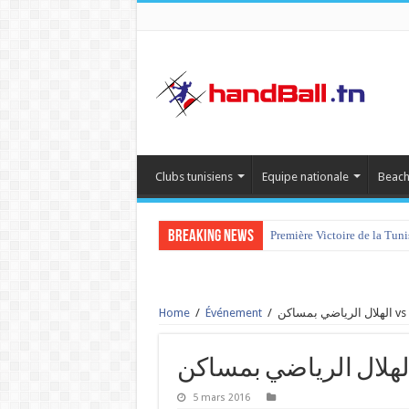
Clubs tunisiens
Equipe nationale
Beach
Breaking News
Première Victoire de la Tun
Home
/
Événement
/
5 mars 2016