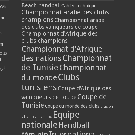
Beach handball
Cahier technique
CAN
Championnat arabe des clubs
gne
champions
Championnat arabe
des clubs vainqueurs de coupe
Championnat d'Afrique des
n
clubs champions
mi
Championnat d'Afrique
louz
Championnat
des nations
ا
de Tunisie
Championnat
الر
Clubs
du monde
tunisiens
Coupe d'Afrique des
Coupe de
vainqueurs de coupe
Tunisie
Coupe du monde des clubs
Division
Equipe
d'honneur hommes
nationale
Handball
International
féminin