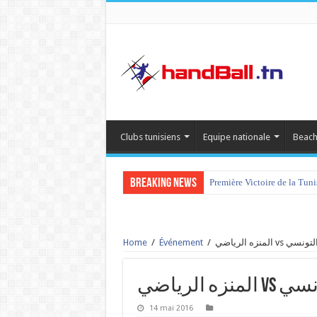
Clubs tunisiens
Equipe nationale
Beach
Breaking News
Première Victoire de la Tun
Home
/
Événement
/
المنزه الرياضي v
ه الرياضي
14 mai 2016