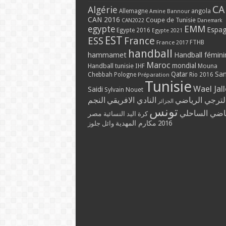
CA
Algérie
Allemagne
angola
Amine Bannour
CAN 2016
Coupe de Tunisie
CAN2022
Danemark
EMM
egypte
Espa
Egypte 2016
Egypte 2021
EST
ESS
France
France 2017
FTHB
handball
hammamet
Handball fémini
Maroc
mondial
Handball tunisie
IHF
Mouna
Qatar
Sa
Chebbah
Pologne
Rio 2016
Préparation
Tunisie
Wael Jal
Saidi
Sylvain Nouet
لترجي الرياضي
النادي الافريقي
النجم
الجزائر
تونس
ياضي الساحلي
مصر
كرة اليد النسائية
مكارم المهدية
2016
وائل جلوز