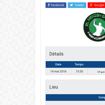
Facebook
Twitter
Google 
Détails
Date
Temps
14 mai 2016
15:30
Lieu
Comp