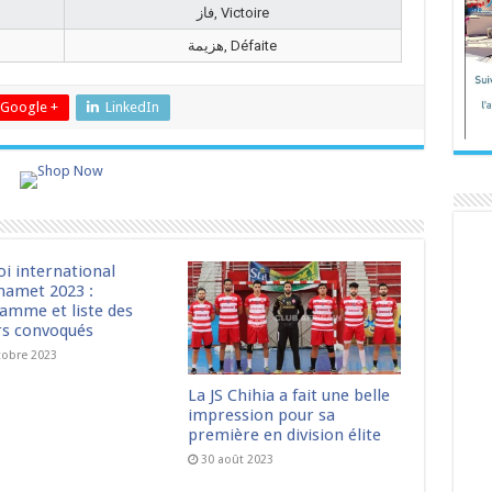
فاز, Victoire
هزيمة, Défaite
Google +
LinkedIn
oi international
amet 2023 :
amme et liste des
rs convoqués
tobre 2023
La JS Chihia a fait une belle
impression pour sa
première en division élite
30 août 2023