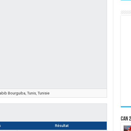
bib Bourguiba, Tunis, Tunisie
CAN 2
s
Résultat