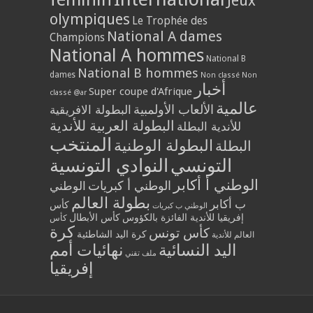
Jeux
olympiques
Le Trophée des
National A dames
Champions
National A hommes
National B
National B hommes
dames
Non classé
Non
أخبار
Super coupe d'Afrique
classé @ar
عالمية
الألعاب الأولمبية
البطولة الافريقية
البطولة العربية للأندية
للأندية البطلة
المنتخب
البطولة الوطنية
البطلة
التونسي
النوادي التونسية
الوطني أ أكابر
الوطني أ كبريات
الوطني
بطولة العالم
ب أكابر
كأس
الوطني ب كبريات
إفريقيا للأندية الفائزة بالكؤوس
كأس الأبطال
كأس
كرة
كأس تونس
كرة اليد الشاطئية
العالم للأندية
اليد النسائية
نهائيات أمم
ملف تقني
إفريقيا