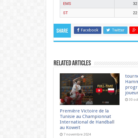
EMS
32
ST
22
Facebook
Twitter
Share
Related Articles
tourn
Hamm
progr
joueu
30 oc
Première Victoire de la
Tunisie au Championnat
International de Handball
au Koweït
7 novembre 2024